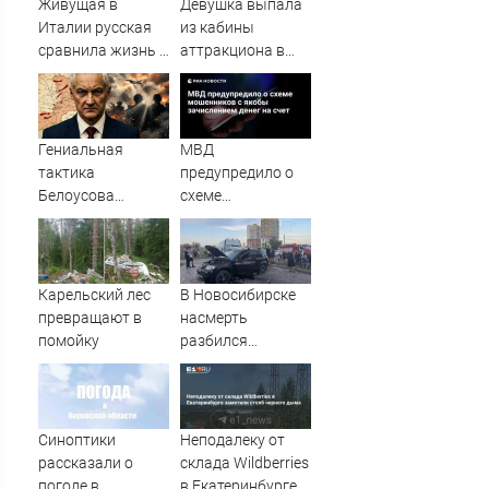
Живущая в
Девушка выпала
Италии русская
из кабины
сравнила жизнь в
аттракциона в
Европе и в Крыму
российском
городе
Гениальная
МВД
тактика
предупредило о
Белоусова
схеме
сработала:
мошенников с
Мощнейший удар
якобы
на самом
зачислением
неожиданном
денег на счет
Карельский лес
В Новосибирске
направлении.
превращают в
насмерть
Армия
помойку
разбился
форсировала
мотоциклист
реку. Ключевой
узел обороны пал
Синоптики
Неподалеку от
рассказали о
склада Wildberries
погоде в
в Екатеринбурге