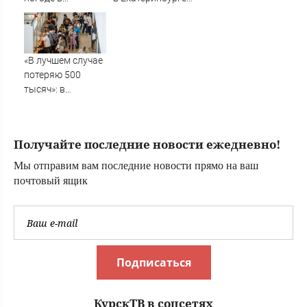
Кировской
заметили столб
области на 7
черного дыма
августа
«В лучшем случае
потеряю 500
тысяч»: в
аэропорту
Волгограда
начались
Получайте последние новости ежедневно!
массовые
задержки рейсов
Мы отправим вам последние новости прямо на ваш
почтовый ящик
Подписаться
КурскТВ в соцсетях