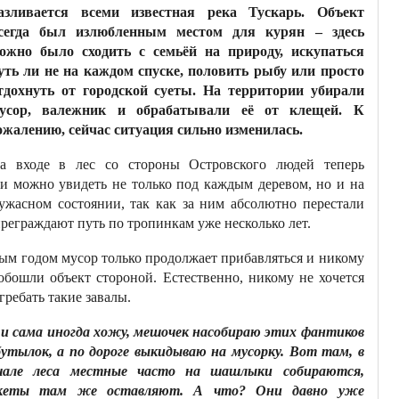
азливается всеми известная река Тускарь. Объект
сегда был излюбленным местом для курян – здесь
ожно было сходить с семьёй на природу, искупаться
уть ли не на каждом спуске, половить рыбу или просто
тдохнуть от городской суеты. На территории убирали
усор, валежник и обрабатывали её от клещей. К
ожалению, сейчас ситуация сильно изменилась.
а входе в лес со стороны Островского людей теперь
ми можно увидеть не только под каждым деревом, но и на
 ужасном состоянии, так как за ним абсолютно перестали
преграждают путь по тропинкам уже несколько лет.
дым годом мусор только продолжает прибавляться и никому
обошли объект стороной. Естественно, никому не хочется
гребать такие завалы.
 и сама иногда хожу, мешочек насобираю этих фантиков
бутылок, а по дороге выкидываю на мусорку. Вот там, в
чале леса местные часто на шашлыки собираются,
кеты там же оставляют. А что? Они давно уже