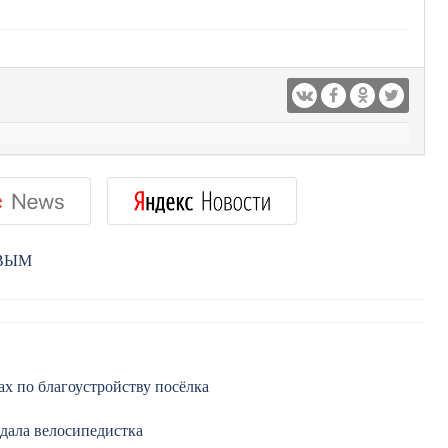
РВЫМ
х по благоустройству посёлка
адала велосипедистка