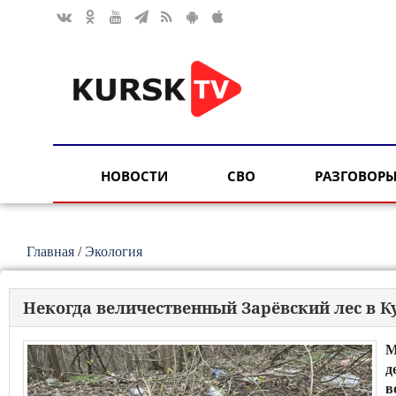
НОВОСТИ
СВО
РАЗГОВОРЫ
Главная
/
Экология
Некогда величественный Зарёвский лес в К
М
д
в