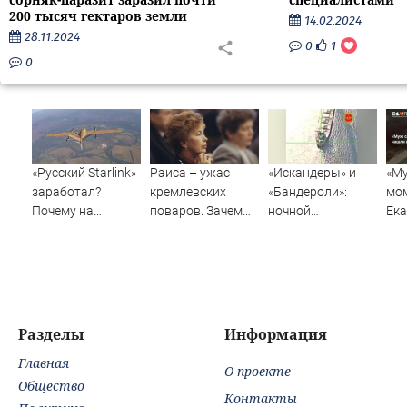
200 тысяч гектаров земли
14.02.2024
28.11.2024
0
1
0
«Русский Starlink»
Раиса – ужас
«Искандеры» и
«Му
заработал?
кремлевских
«Бандероли»:
мом
Почему на
поваров. Зачем
ночной
Ек
Украине кратно
жена Горбачева
добивающий удар
наш
увеличилась
требовала пять
по Одессе и
под
точность
видов каши
Ильичевску
попаданий по
каждое утро?
объектам ВСУ
Разделы
Информация
Главная
О проекте
Общество
Контакты