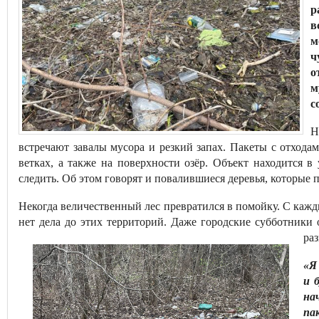
р
в
м
ч
о
м
с
Н
встречают завалы мусора и резкий запах. Пакеты с отхода
ветках, а также на поверхности озёр. Объект находится в
следить. Об этом говорят и повалившиеся деревья, которые 
Некогда величественный лес превратился в помойку. С каж
нет дела до этих территорий. Даже городские субботники 
раз
«Я
и 
на
па