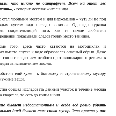
няли, что никто не оштрафует. Всем на этот лес
чхать»
, - говорит местная жительница.
с стал любимым местом и для наркоманов – чуть ли не под
ждым кустом видны следы раскопок. Однажды курянка
ала свидетельницей того, как те самые любители
прещёнки показывали следователям место тайника.
оме того, здесь часто катаются на мотоциклах и
ах вместо спуска к воде образовался опасный обрыв. Даже
 в связи с введением особого противопожарного режима в
ледил за исполнением закона.
 обстоят ещё хуже - к бытовому и строительному мусору
ненужные вещи.
йства обещал исследовать данный участок в течение месяца
 квартала, то есть до конца июня.
ние бывает недостаточным и везде всё равно убрать
колько дней бывает там снова мусор. Это просто у нас