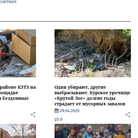
нолетних
районе КЗТЗ на
Одни убирают, другие
лощадке
выбрасывают. Курское урочище
и бездомные
«Крутой Лог» долгие годы
страдает от мусорных завалов
29.04.2025
0