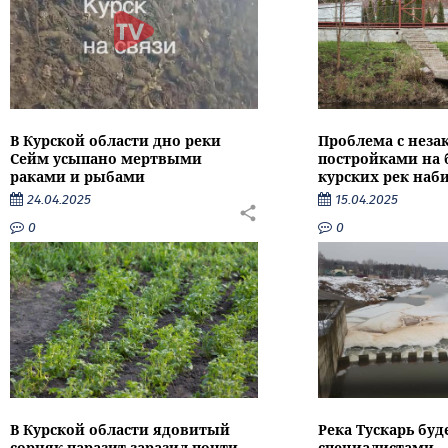
В Курской области дно реки
Проблема с нез
Сейм усыпано мертвыми
постройками на 
раками и рыбами
курских рек наб
24.04.2025
15.04.2025
0
0
В Курской области ядовитый
Река Тускарь буд
сорняк-паразит заразил почти
специалистами