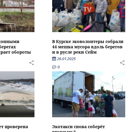
аконными
В Курске эковолонтеры собрали
берегах
44 мешка мусора вдоль берегов
ирает обороты
и в русле реки Сейм
26.01.2025
0
ет проверена
Экотакси снова соберёт
вторсырьё