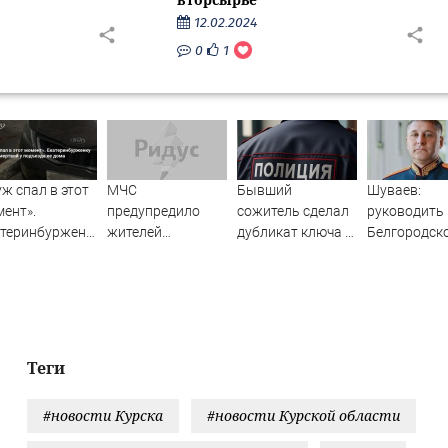
12.02.2024
0
1
ж спал в этот
МЧС
Бывший
Шуваев:
ент».
предупредило
сожитель сделал
руководить
атеринбурженку
жителей
дубликат ключа и
Белгородск
ли мертвой у
Подмосковья об
обокрал уфимку
областью
ъезда ее дома
угрозе атаки
сложнее, че
дронов
воевать в
Авдеевке -
Новости на
Вести.ru
Теги
#новости Курска
#новости Курской области