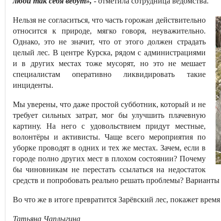
люди так себя ведут»,
- отметила сотрудница ведомства.
Нельзя не согласиться, что часть горожан действительно
относится к природе, мягко говоря, неуважительно.
Однако, это не значит, что от этого должен страдать
целый лес. В центре Курска, рядом с администрациями
и в других местах тоже мусорят, но это не мешает
специалистам оперативно ликвидировать такие
инциденты.
Мы уверены, что даже простой субботник, который и не
требует сильных затрат, мог бы улучшить плачевную
картину. На него с удовольствием придут местные,
волонтёры и активисты. Чаще всего мероприятия по
уборке проводят в одних и тех же местах. Зачем, если в
городе полно других мест в плохом состоянии? Почему
бы чиновникам не перестать ссылаться на недостаток
средств и попробовать реально решать проблемы? Варианты ес
Во что же в итоге превратится Зарёвский лес, покажет врем
Татьяна Чаплыгина