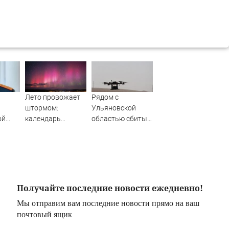
Лето провожает
Рядом с
штормом:
Ульяновской
ой
календарь
областью сбиты
магнитных бурь
вражеские
м
на август 2026
беспилотники
года
Получайте последние новости ежедневно!
Мы отправим вам последние новости прямо на ваш
почтовый ящик