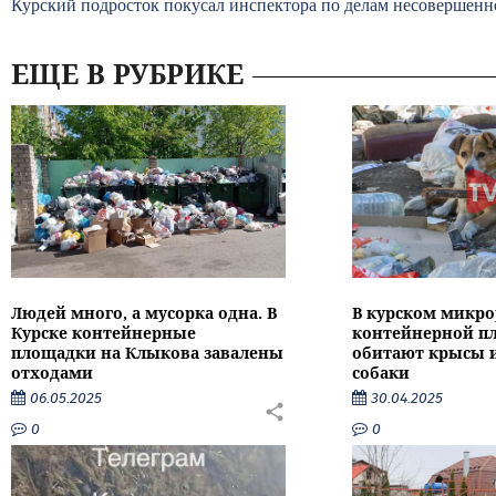
Курский подросток покусал инспектора по делам несовершен
ЕЩЕ В РУБРИКЕ
Людей много, а мусорка одна. В
В курском микро
Курске контейнерные
контейнерной п
площадки на Клыкова завалены
обитают крысы 
отходами
собаки
06.05.2025
30.04.2025
0
0