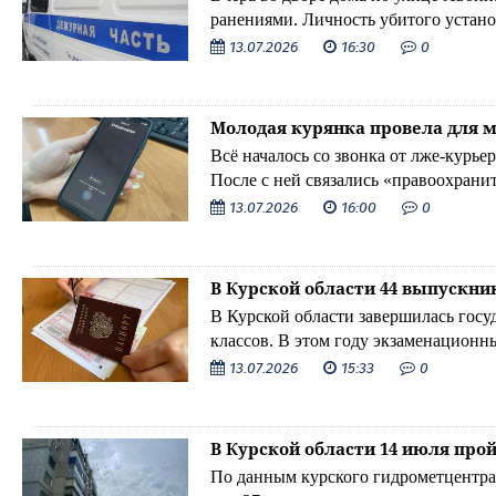
ранениями. Личность убитого устано
13.07.2026
16:30
0
Молодая курянка провела для 
Всё началось со звонка от лже-курьер
После с ней связались «правоохрани
помощью неизвестные якобы взяли на
13.07.2026
16:00
0
скамью подсудимых.
В Курской области 44 выпускник
В Курской области завершилась госу
классов. В этом году экзаменационн
13.07.2026
15:33
0
В Курской области 14 июля про
По данным курского гидрометцентра,