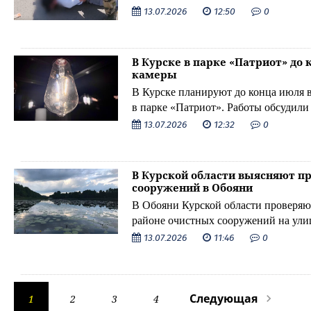
13.07.2026
12:50
0
В Курске в парке «Патриот» до
камеры
В Курске планируют до конца июля 
в парке «Патриот». Работы обсудили
13.07.2026
12:32
0
В Курской области выясняют п
сооружений в Обояни
В Обояни Курской области проверяю
районе очистных сооружений на улиц
регионального правительства.
13.07.2026
11:46
0
Следующая
1
2
3
4