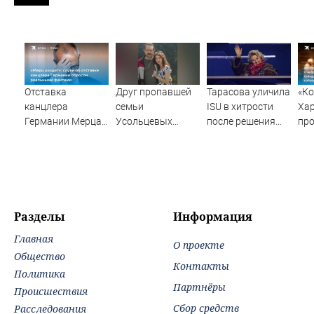
Отставка
Друг пропавшей
Тарасова уличила
«Ко
канцлера
семьи
ISU в хитрости
Ха
Германии Мерца:
Усольцевых
после решения
пр
последние
получил
Союза снять
«Че
новости на 7
аудиосообщение
санкции с 13
В с
августа 2026 и
от них
россиян
гр
прогнозы
ска
кар
соб
Разделы
Информация
100
Главная
О проекте
Общество
Контакты
Политика
Партнёры
Происшествия
Сбор средств
Расследования