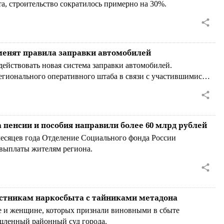
а, строительство сократилось примерно на 30%.
зменят правила заправки автомобилей
действовать новая система заправки автомобилей.
гионального оперативного штаба в связи с участившимися
.
а пенсии и пособия направили более 60 млрд рублей
месяцев года Отделение Социального фонда России
 выплаты жителям региона.
астникам наркосбыта с тайниками метадона
 и женщине, которых признали виновными в сбыте
шленный районный суд города.