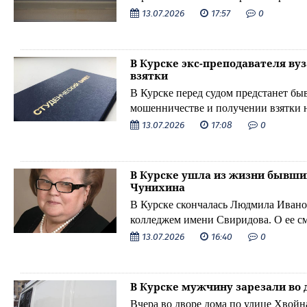
13.07.2026
17:57
0
В Курске экс-преподавателя ву
взятки
В Курске перед судом предстанет бы
мошенничестве и получении взятки 
13.07.2026
17:08
0
В Курске ушла из жизни бывш
Чунихина
В Курске скончалась Людмила Ивано
колледжем имени Свиридова. О ее с
13.07.2026
16:40
0
В Курске мужчину зарезали во 
Вчера во дворе дома по улице Хвой