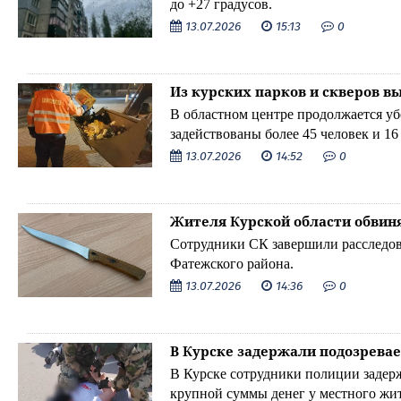
до +27 градусов.
13.07.2026
15:13
0
Из курских парков и скверов в
В областном центре продолжается уб
задействованы более 45 человек и 16
13.07.2026
14:52
0
Жителя Курской области обвин
Сотрудники СК завершили расследов
Фатежского района.
13.07.2026
14:36
0
В Курске задержали подозрева
В Курске сотрудники полиции задерж
крупной суммы денег у местного жит