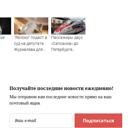
ое
"Яблоко" подаст в
Пассажиры двух
суд на депутата
«Сапсанов» до
Журавлева для
Петербурга
защиты деловой
пробудут в пути
репутации -
на 30 минут
Новости на
дольше
Вести.ru
Получайте последние новости ежедневно!
Мы отправим вам последние новости прямо на ваш
почтовый ящик
Подписаться