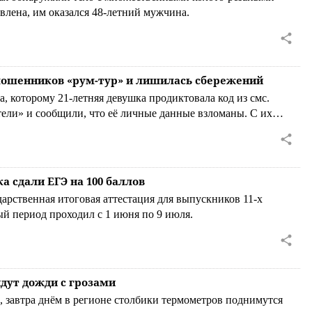
влена, им оказался 48-летний мужчина.
мошенников «рум-тур» и лишилась сбережений
а, которому 21-летняя девушка продиктовала код из смс.
тели» и сообщили, что её личные данные взломаны. С их
 курянку несколько кредитов, которые приведут её на
а сдали ЕГЭ на 100 баллов
дарственная итоговая аттестация для выпускников 11-х
ый период проходил с 1 июня по 9 июля.
йдут дожди с грозами
 завтра днём в регионе столбики термометров поднимутся