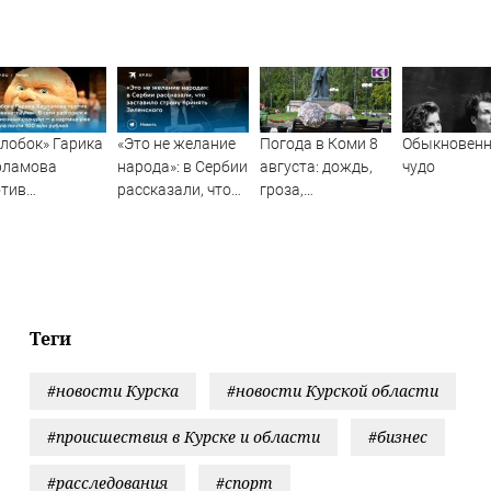
лобок» Гарика
«Это не желание
Погода в Коми 8
Обыкновенн
рламова
народа»: в Сербии
августа: дождь,
чудо
отив
рассказали, что
гроза,
ловека-паука»:
заставило страну
порывистый
ети разгорелся
принять
ветер
андиозный
Зеленского
ндал — а
тина уже
рала почти
Теги
 млн рублей
#новости Курска
#новости Курской области
#происшествия в Курске и области
#бизнес
#расследования
#спорт