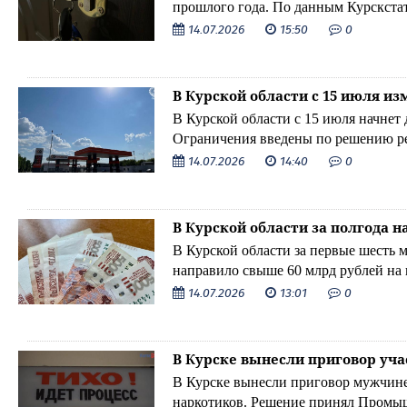
прошлого года. По данным Курскстат
14.07.2026
15:50
0
В Курской области с 15 июля и
В Курской области с 15 июля начнет 
Ограничения введены по решению ре
атаками на автозаправочные станции
14.07.2026
14:40
0
В Курской области за полгода н
В Курской области за первые шесть 
направило свыше 60 млрд рублей на
14.07.2026
13:01
0
В Курске вынесли приговор уч
В Курске вынесли приговор мужчине
наркотиков. Решение принял Промы