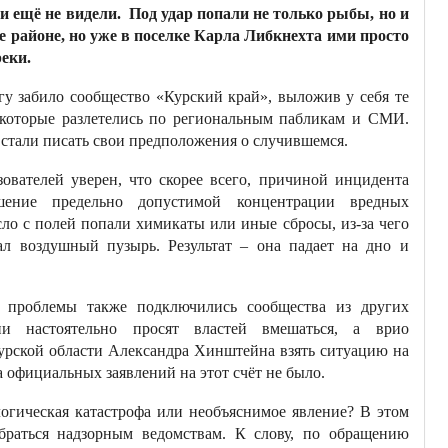
и ещё не видели. Под удар попали не только рыбы, но и
е районе, но уже в поселке Карла Либкнехта ими просто
еки.
у забило сообщество «Курский край», выложив у себя те
 которые разлетелись по региональным пабликам и СМИ.
 стали писать свои предположения о случившемся.
ователей уверен, что скорее всего, причиной инцидента
шение предельно допустимой концентрации вредных
сло с полей попали химикаты или иные сбросы, из-за чего
ал воздушный пузырь. Результат – она падает на дно и
 проблемы также подключились сообщества из других
ни настоятельно просят властей вмешаться, а врио
урской области Александра Хинштейна взять ситуацию на
а официальных заявлений на этот счёт не было.
логическая катастрофа или необъяснимое явление? В этом
обраться надзорным ведомствам. К слову, по обращению