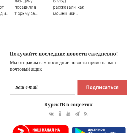
Женщину
В МВД
ют
посадили в
рассказали, как
д и
тюрьму за
мошенники
тер
необычное имя
похищают
сына
данные карт при
покупках онлайн
Получайте последние новости ежедневно!
Мы отправим вам последние новости прямо на ваш
почтовый ящик
Подписаться
КурскТВ в соцсетях