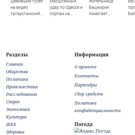
Давивший гусей
Масштабный
Жительница
BBC
на видео
удар по Одессе и
Башкирии
пр
татарстанский
портам на
помогает
Ба
прокурор ушел в
Украине:
раненым бойцам
ра
отставку
Последние
в госпитале ЛНР
на 
09/08/2026 –
новости,
ор
Новости
подробности об
ударах России 9
августа 2026 года
Разделы
Информация
Главная
О проекте
Общество
Контакты
Политика
Партнёры
Происшествия
Сбор средств
Расследования
Спорт
Политика
Экономика
конфиденциальности
Культура
Погода
ЖКХ
Здоровье