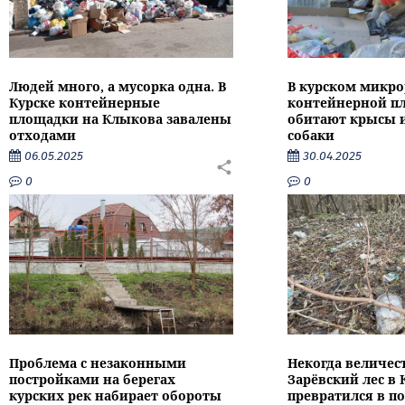
Людей много, а мусорка одна. В
В курском микро
Курске контейнерные
контейнерной п
площадки на Клыкова завалены
обитают крысы 
отходами
собаки
06.05.2025
30.04.2025
0
0
Проблема с незаконными
Некогда величе
постройками на берегах
Зарёвский лес в 
курских рек набирает обороты
превратился в п