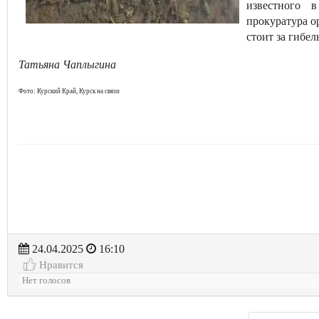
известного 
прокуратура о
стоит за гибе
Татьяна Чаплыгина
Фото: Курский Край, Курск на связи
24.04.2025
16:10
Нравится
Нет голосов