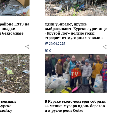
районе КЗТЗ на
Одни убирают, другие
лощадке
выбрасывают. Курское урочище
и бездомные
«Крутой Лог» долгие годы
страдает от мусорных завалов
29.04.2025
0
ственный
В Курске эковолонтеры собрали
Курске
44 мешка мусора вдоль берегов
омойку
и в русле реки Сейм