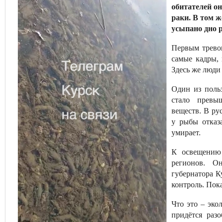
обитателей он
раки. В том ж
усыпано дно р
Первым тревог
самые кадры,
Здесь же люди
Один из польз
стало превы
веществ. В ру
у рыбы отказ
умирает.
К освещению
регионов. О
губернатора К
контроль. Пок
Что это – эко
придётся раз