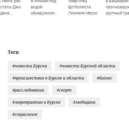
 News: рак
В Японии под
Умер отец
В Башкирии
остаты Джо
водой
футболиста
прогнозиру
йдена
обнаружили
Лионеля Месси
крупный гра
спространился
рекордные
сильный ве
его кости и
запасы
ганы
«невидимого»
золота
Теги
#новости Курска
#новости Курской области
#происшествия в Курске и области
#бизнес
#расследования
#спорт
#мероприятия в Курске
#медицина
#социальное