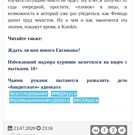
изучать ситуацию никто не будет. Ну а ФСБ получит от
суда очередной, простите, «плевок» в лицо, и
возможность в который уже раз убедиться, как Фемида
ценит труд чекистов. Ну а чем и как закончится эта
эпопея, покажут время, и Kursktv.
Читайте также:
Ждать ли нам нового Евсюкова?
Избежавший надзора курянин засветился на видео с
пытками. 18+
Чьими руками пытаются развалить дело
«бандитского» адвоката
#расследования
#МВДКурск
#промышленныйсудКурск
#ФСБКурск
23.07.2020
23:16
Нравится