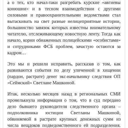
а о тех, кто начал-таки разгребать курские «авгиевы
конюшни» и в тесном взаимодействии с другими
силовыми и правоохранительными ведомствами стал
вытаскивать на свет разные нелицеприятные истории,
большинство завязок которых известны внимательному
читателю, отслеживающему новостную ленту. Тогда как
начало, корни обнаженных полицейскими «особистами»
и сотрудниками ФСБ проблем, зачастую остаются за
кадром…
Это мы и решили исправить, рассказав о том, как
развиваются события по делу уличенной в хищении
(пардон, растрате) денег экс-начальнику следствия ОП
«Сеймский» Светлане Машкиной.
Итак, несколько месяцев назад в региональных СМИ
промелькнула информация о том, что в суд передано
дело бывшего руководителя следственного органа –
подполковника юстиции Светланы Машкиной,
обвиняемой в растрате крупных денежных сумм из
числа вещдоков подведомственного ей подразделения.