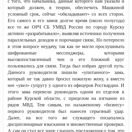
с того, что начальника, данные которого нам указали и
который должен, в теории, обеспечить Машкиной
условный срок, сейчас «обкладывают» со всех сторон.
Его самого и его замов долгое время (около полугода)
все то же ОРЧ СБ УМВД России по городу Курску
активно «разрабатывало», выявляя источники получения
параллельных доходов и порочащие связи. Но потерпело
в этом вопросе неудачу, так как не могло прослушивать
шифрованные мессенджеры, которыми
высокопоставленный чин и его ближний круг
пользовались для связи. Тогда был избран другой путь.
Данного руководителя лишили «упитанного» зама,
который не так давно бросил пожилую жену, а вместо
нее «увел» супругу у одного из офицеров Росгвардии. И
этого зама перевели руководить одним из отделов в
районе Курской области, с прицелом на изгнание из
рядов МВД. Тем самым, по налаженному «бизнесу»
первого руководителя был нанесен серьезный удар.
Далее, на все того же служащего посыпались
дисциплинарные взыскания и множественные проверки.
А сам он стал все чаще слышать предложения о том, что