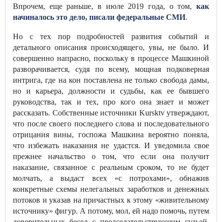
Впрочем, еще раньше, в июле 2019 года, о том,
как
начиналось это дело, писали федеральные СМИ
.
Но с тех пор подробностей развития событий и
детального описания происходящего, увы, не было. И
совершенно напрасно, поскольку в процессе Машкиной
разворачивается, судя по всему, мощная подковерная
интрига, где на кон поставлена не только свобода дамы,
но и карьера, должности и судьбы, как ее бывшего
руководства, так и тех, про кого она знает и может
рассказать. Собственные источники Kursktv утверждают,
что после своего последнего слова и последовательного
отрицания вины, госпожа Машкина вероятно поняла,
что избежать наказания не удастся. И уведомила свое
прежнее начальство о том, что если она получит
наказание, связанное с реальным сроком, то не будет
молчать, а выдаст всех «с потрохами», обнажив
конкретные схемы нелегальных заработков и денежных
потоков и указав на причастных к этому «живительному
источнику» фигур. А потому, мол, ей надо помочь, путем
доверительных бесед с председательствующим судьей.