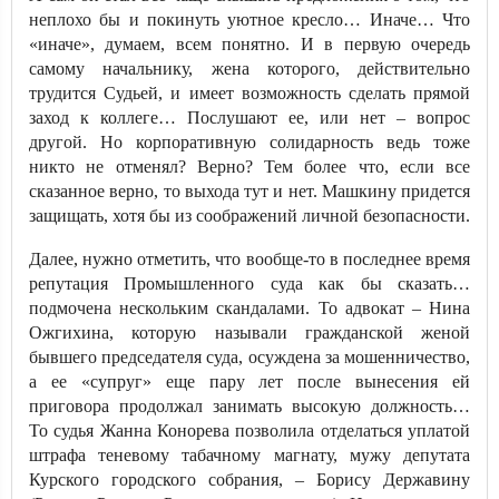
неплохо бы и покинуть уютное кресло… Иначе… Что
«иначе», думаем, всем понятно. И в первую очередь
самому начальнику, жена которого, действительно
трудится Судьей, и имеет возможность сделать прямой
заход к коллеге… Послушают ее, или нет – вопрос
другой. Но корпоративную солидарность ведь тоже
никто не отменял? Верно? Тем более что, если все
сказанное верно, то выхода тут и нет. Машкину придется
защищать, хотя бы из соображений личной безопасности.
Далее, нужно отметить, что вообще-то в последнее время
репутация Промышленного суда как бы сказать…
подмочена нескольким скандалами. То адвокат – Нина
Ожгихина, которую называли гражданской женой
бывшего председателя суда, осуждена за мошенничество,
а ее «супруг» еще пару лет после вынесения ей
приговора продолжал занимать высокую должность…
То судья Жанна Конорева позволила отделаться уплатой
штрафа теневому табачному магнату, мужу депутата
Курского городского собрания, – Борису Державину