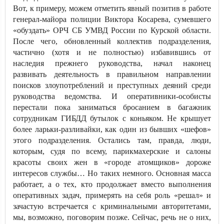
Вот, к примеру, можем отметить явный позитив в работе
генерал-майора полиции Виктора Косарева, сумевшего
«обуздать» ОРЧ СБ УМВД России по Курской области.
После чего, обновленный коллектив подразделения,
частично (хотя и не полностью) избавившись от
наследия прежнего руководства, начал наконец
развивать деятельность в правильном направлении
поисков злоупотреблений и преступных деяний среди
руководства ведомства. И оперативники-особисты
перестали пока заниматься бросанием в багажник
сотрудникам ГИБДД бутылок с коньяком. Не крышует
более ларьки-разливайки, как один из бывших «шефов»
этого подразделения. Остались там, правда, люди,
которым, судя по всему, парикмахерские и салоны
красоты своих жен в «городе атомщиков» дороже
интересов службы… Но таких немного. Основная масса
работает, а о тех, кто продолжает вместо выполнения
оперативных задач, примерять на себя роль «решал» и
зачастую встречается с криминальными авторитетами,
мы, возможно, поговорим позже. Сейчас, речь не о них,