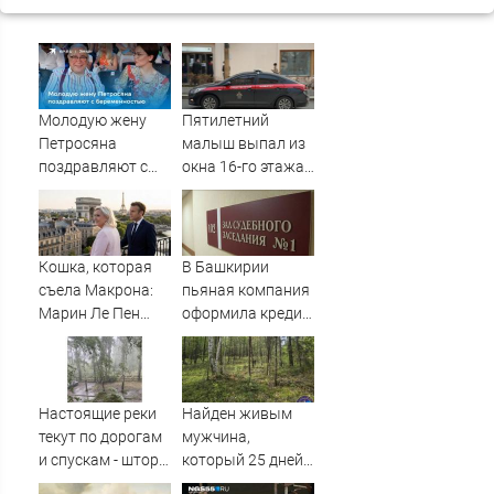
Молодую жену
Пятилетний
Петросяна
малыш выпал из
поздравляют с
окна 16-го этажа
беременностью
в Казани
Кошка, которая
В Башкирии
съела Макрона:
пьяная компания
Марин Ле Пен
оформила кредит
готова стать
на знакомого
президентом
Франции. Что это
даст России
Настоящие реки
Найден живым
текут по дорогам
мужчина,
и спускам - шторм
который 25 дней
«нарезал задач»
блуждал по тайге