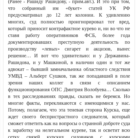
(Ранее - Рашиду Рашидову, - прим.авт.). И это при том,
что собранный им «букет» статей УК РФ
предусматривал до 12 лет колонии. К удивлению
многих, суд полностью проигнорировал тот вред,
который приносит контрафактное курево и, ни во что не
ставя работу оперативников ФСБ, более года
документировавших преступную деятельность по
производству «левых» сигарет и акцизов, вынес
решение… И вот что удивительно: и у Державина-
Рашидова, и у Машкиной, в наличии один и тот же
адвокат – бывший замначальника областного следствия
УМВД – Альберт Сушков, так же попадавший в поле
зрения наших коллег в связи с описанием
функционирования ОПС Дмитрия Волобуева… Сколько
в тех расследованиях правды, сказать не беремся. Но
многие факты, перекликаются с имеющимися у нас.
Потому, полагаем, что эта теневая сторона Курска, еще
ждет своего беспристрастного следователя, который
сможет ответить как на вопросы о странной доброте суда
к заработку на нелегальном куреве, так и осветит всю
сетку связей курских силовиков с курскими