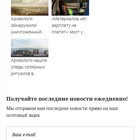
горожанам и
(ФОТО)
службам
Сызрани
Археологи
«Материалов нет,
обнаружили
зарплату не
уничтоженный
платят»: мост у
эскадрой
Телецентра не
Нельсона
сдадут к 1
легендарный
сентября — что
датский корабль
происходит на
Археологи нашли
объекте
следы солярных
ритуалов в
древних ямах
близ
Стоунхенджа
Получайте последние новости ежедневно!
Мы отправим вам последние новости прямо на ваш
почтовый ящик