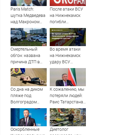
Paris Match:
После атаки ВСУ
шутка Медведева
на Нижнекамск
над Макроном
погибли
вызвала
граждане
возмущение во
Таджикистана и
Франции
Узбекистана -
Новости на
Смертельный
Во время атаки
Вести.ru
обгон: названа
на Нижнекамск
причина ДТП в
удару ВСУ
Твери, в котором
подвергся хостел
погиб
мотоциклист
Со дна на диком
К сожалению, мы
пляже под
потеряли людей:
Волгоградом
Раис Татарстана
подняли тело
об атаке
утопленника
вражеских БПЛА
по республике
10/08/2026 –
Оскорбленные
Диетолог
Новости