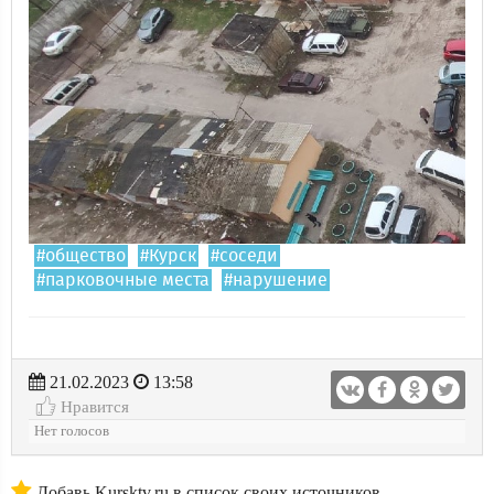
#общество
#Курск
#соседи
#парковочные места
#нарушение
21.02.2023
13:58
Нравится
Нет голосов
Добавь Kursktv.ru в список своих источников