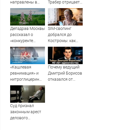
перед
направлены в
Трабер отрицает
исчезновением
Нижнекамск для
вину в убийстве
помощи
депутата Петрова
пострадавшим
- Новости на
при атаке БПЛА
Вести.ru
Депздрав Москвы
SIM-свопинг
10/08/2026 –
рассказал о
добрался до
Новости
«конкуренте
Костромы: как
борщевика» в
мошенники могут
России
похитить деньги
со вклада
«Кашлевая
Почему ведущий
реанимация» и
Дмитрий Борисов
нитроглицерин
отказался от
под язык:
фамилии
кардиолог
знаменитого
предупредил об
отца, как
опасных
поссорился с
Суд признал
интернет-советах,
Малаховым и
законным арест
которые могут
кого он скрывает
делового
стоить жизни
в свои 40 лет ✿✔️
партнера
TVCenter.ru