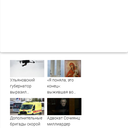
Ульяновский
«Я поняла, это
губернатор
конец»:
выразил
выжившая во
соболезнования
время шторма на
семьям погибших
Волге девушка
в Нижнекамске
рассказала, что
кричал ей
Дополнительные
Адвокат Сочиянц:
Садовников
бригады скорой
миллиардер