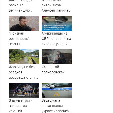
раскрыл
пива». Дочь
величайшую
Алексея Панина*
ошибку своего
поставила отцу
отца: бездействие
печальный
против Трампа
диагноз
"Признай
Американцы из
реальность":
ФБР попадали: на
немцы
Украине украли
обратились к
42 млрд долларов
Зеленскому после
помощи Запада
удара ВС РФ
Жаркие дни без
«Холостой —
осадков
полчеловека»
возвращаются на
Алтай
Знаменитости
Задержана
взялись за
пытавшаяся
клюшки
украсть ребенка