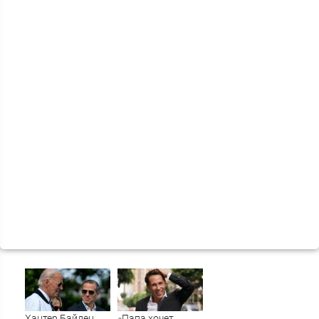
Хантер Байден
«Папа хочет