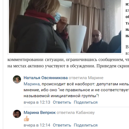
и
г
о
т
н
н
В
в
комментировании ситуации, ограничившись сообщением, что
на местах активно участвуют в обсуждении. Приведем скри