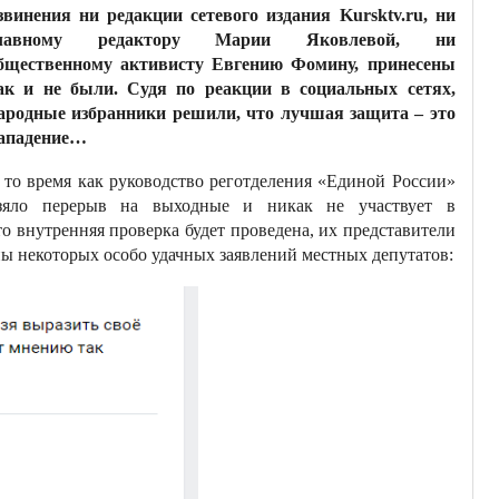
звинения ни редакции сетевого издания Kursktv.ru, ни
лавному редактору Марии Яковлевой, ни
бщественному активисту Евгению Фомину, принесены
ак и не были. Судя по реакции в социальных сетях,
ародные избранники решили, что лучшая защита – это
ападение…
 то время как руководство реготделения «Единой России»
зяло перерыв на выходные и никак не участвует в
 внутренняя проверка будет проведена, их представители
ны некоторых особо удачных заявлений местных депутатов: