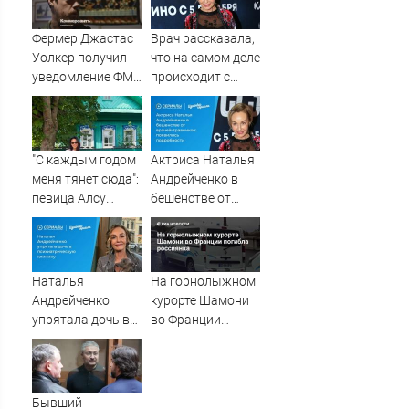
оперативные
России
службы
Фермер Джастас
Врач рассказала,
Уолкер получил
что на самом деле
уведомление ФМС
происходит с
о депортации из
актрисой
России
Натальей
Андрейченко
"С каждым годом
Актриса Наталья
меня тянет сюда":
Андрейченко в
певица Алсу
бешенстве от
приехала в
врачей-
татарскую
травников:
деревню, где
появились
прошло ее
подробности
Наталья
На горнолыжном
детство
Андрейченко
курорте Шамони
07/08/2026 –
упрятала дочь в
во Франции
Новости
психиатрическую
погибла
клинику
россиянка
Бывший