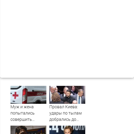
Муж и жена
Провал Киева:
попытались
удары по тылам
совершить
добрались до
суицид,
Зеленского
предупредив
быстрее, чем до