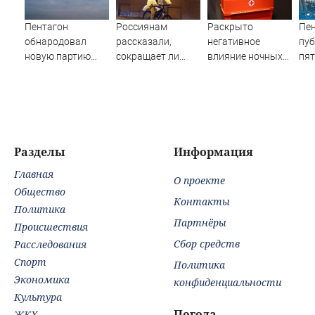
Пентагон
Россиянам
Раскрыто
Пен
обнародовал
рассказали,
негативное
пу
новую партию
сокращает ли
влияние ночных
пят
материалов об
жизнь ночная
смен на организм
да
НЛО - Новости на
работа
человека
Вести.ru
Разделы
Информация
Главная
О проекте
Общество
Контакты
Политика
Партнёры
Происшествия
Сбор средств
Расследования
Спорт
Политика
Экономика
конфиденциальности
Культура
Погода
ЖКХ