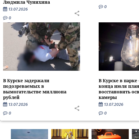
Людмила Чунихина
0
13.07.2026
0
В Курске задержали
В Курске в парке
подозреваемых в
конца июля пла
вымогательстве миллиона
восстановить ос
рублей
камеры
13.07.2026
13.07.2026
0
0