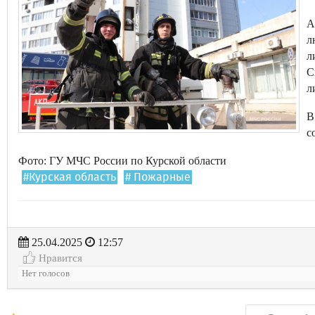
А
л
л
С
л
В
с
Фото: ГУ МЧС России по Курской области
#Курская область
# Пожарные
25.04.2025
12:57
Нравится
Нет голосов