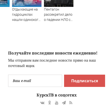
Отдыхающие на
Пентагон
гидроциклах
рассекретил дело
нашли одинокого
о падении НЛО с
ги,
испуганного
человеческим
е и
мальчика на
телом
дит с
лодке: он
рассказал, что его
папа нырнул и
пропал
Получайте последние новости ежедневно!
Мы отправим вам последние новости прямо на ваш
почтовый ящик
Подписаться
КурскТВ в соцсетях