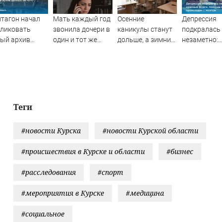
тагон начал
Мать каждый год
Осенние
Депрессия
бликовать
звонила дочери в
каникулы станут
подкралась
ый архив
один и тот же
дольше, а зимние
незаметно:
нных об НЛО
день и молчала —
сократят в новом
красные фла
причина
учебном году: в
помощь себ
раскрылась
чём дело
что происхо
слишком поздно:
мозгом
история одной
семьи
Теги
#новости Курска
#новости Курской области
#происшествия в Курске и области
#бизнес
#расследования
#спорт
#мероприятия в Курске
#медицина
#социальное