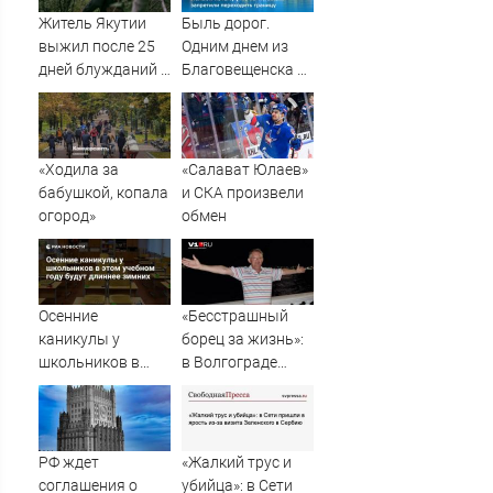
Житель Якутии
Быль дорог.
выжил после 25
Одним днем из
дней блужданий в
Благовещенска в
тайге
Китай, лапша,
мемы, и почему
утке по-пекински
запретили
«Ходила за
«Салават Юлаев»
переходить
бабушкой, копала
и СКА произвели
границу
огород»
обмен
Осенние
«Бесстрашный
каникулы у
борец за жизнь»:
школьников в
в Волгограде
этом учебном
прощаются с
году будут
анестезиологом-
длиннее зимних
реаниматолог
высшей
РФ ждет
«Жалкий трус и
категории
соглашения о
убийца»: в Сети