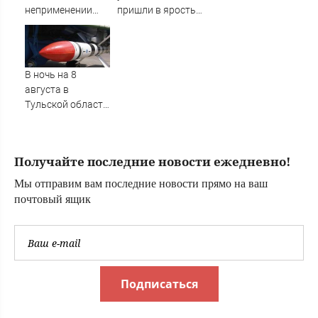
неприменении
пришли в ярость
силы между
из-за визита
Грузией, Абхазией
Зеленского в
и Южной Осетией
Сербию
В ночь на 8
августа в
Тульской области
дважды
объявляли
ракетную
Получайте последние новости ежедневно!
опасность
Мы отправим вам последние новости прямо на ваш
почтовый ящик
Подписаться