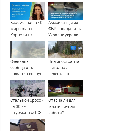
ошибку своего
на знакомого
отца: бездействие
против Трампа
Беременная в 40
Американцы из
Мирослава
ФБР попадали: на
Карпович в
Украине украли
гольфах показала
42 млрд долларов
домашние фото:
помощи Запада
только для мужа
Очевидцы
Два иностранца
сообщают о
пытались
пожаре в корпусе
нелегально
ТГСХА
перейти границу с
Финляндией
Стальной бросок
Опасна ли для
на 30 км:
жизни ночная
штурмовики РФ
работа?
ломают хребет
ВСУ в ДНР