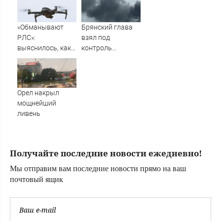
АБН 24
грозы и
шквалистый
ветер
«Обманывают
Брянский глава
РЛС»:
взял под
выяснилось, как
контроль
дроны ВСУ
ситуацию с
долетели до
пожаром на
Екатеринбурга
улице Олега
Кошевого
Орел накрыл
мощнейший
ливень
Получайте последние новости ежедневно!
Мы отправим вам последние новости прямо на ваш
почтовый ящик