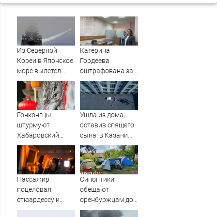
Из Северной
Катерина
Кореи в Японское
Гордеева
море вылетел
оштрафована за
неопознанный
пропаганду ЛГБТ
снаряд
в интернете -
Новости на
Вести.ru
Гонконгцы
Ушла из дома,
штурмуют
оставив спящего
Хабаровский
сына: в Казани
край
мать пойдет под
суд за гибель
малыша
07/08/2026 –
Пассажир
Синоптики
Новости
поцеловал
обещают
стюардессу и
оренбуржцам до
попал под арест -
+39°С, а затем -