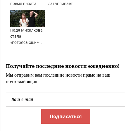
время визита
затапливает
главы МИД
улицы: циклон
Турции
накрыл Россию,
погода
стремительно
Надя Михалкова
портится
стала
«потрясающим
открытием» для
режиссера
Нефедова: в
Получайте последние новости ежедневно!
Грозном в начале
90-х
Мы отправим вам последние новости прямо на ваш
почтовый ящик
Подписаться