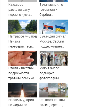
Каххаров
Вучич заявил о
раскрыл цену
готовности
первого куска
Сербии
торта Клавы Коки
содействовать
и Масленникова
интеграции
Украины в
Евросоюз -
На трассе М-5 под
Вучич дал сигнал
Новости на
Пензой
Москве: Сербия
Вести.ru
перевернулась
поддерживает
фура - Столица58
территориальную
целостность
Украины
Стали известны
Магия числе:
подробности
подборка
травмы ребенка в
фотографий
детсаду
рязанских свадеб
08.08.2026
Израиль ударил
Срывает крыши,
по Сирии во
валит деревья,