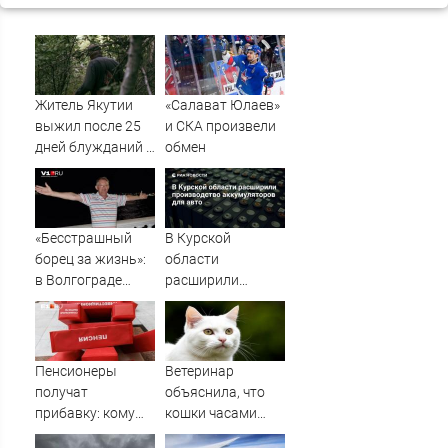
Житель Якутии
«Салават Юлаев»
выжил после 25
и СКА произвели
дней блужданий в
обмен
тайге
«Бесстрашный
В Курской
борец за жизнь»:
области
в Волгограде
расширили
прощаются с
производство
анестезиологом-
аккумуляторов
реаниматолог
для авто
высшей
Пенсионеры
Ветеринар
категории
получат
объяснила, что
прибавку: кому
кошки часами
придут
смотрят в пустые