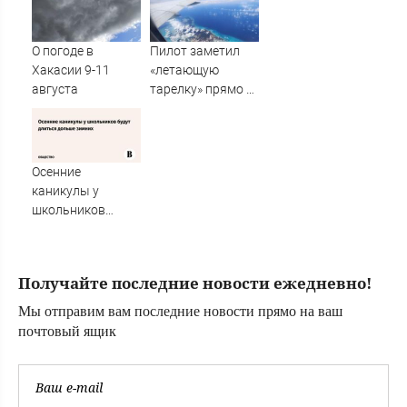
дополнительные
углы не из-за
выплаты с 1
призраков
сентября
О погоде в
Пилот заметил
Хакасии 9-11
«летающую
августа
тарелку» прямо у
крыла самолета
Осенние
каникулы у
школьников
будут длиться
дольше зимних
Получайте последние новости ежедневно!
Мы отправим вам последние новости прямо на ваш
почтовый ящик