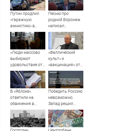
Путин продлил
Песню про
«гаражную
родной Воронеж
амнистию» в
написал
России до 1
музыкант Михаил
сентября 2031
Гребенщиков -
года
ВестиПК в
Воронеже
«Люди массово
«Фаллический
выбирают
культ» и
удовольствие от
«вакцинация» от
пропускания чего-
Грефа для
либо»
«дорогих
россиян»
В «Яблоке»
Победить Россию
ответили на
невозможно.
обвинения в
Запад решил
иностранном
противостоять ей
финансировании
по-другому
(NetEase, Китай)
Господин
Центробанк