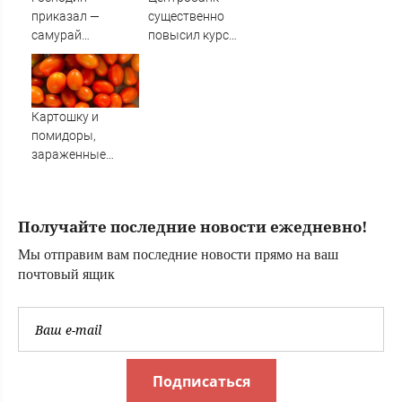
приказал —
существенно
самурай
повысил курс
исполнил: почему
евро
японцы забыли,
кто сжег
Хиросиму
Картошку и
помидоры,
зараженные
опасными
заболеваниями,
не пустили в
Получайте последние новости ежедневно!
Амурскую
область из Китая
Мы отправим вам последние новости прямо на ваш
(ФОТО)
почтовый ящик
Подписаться