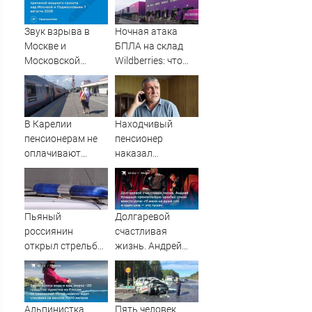
Звук взрыва в
Ночная атака
Москве и
БПЛА на склад
Московской
Wildberries: что
области 7 августа
известно об
2026 года:
очередном ударе
Причины,
по логистическим
источник, откуда
центрам
В Карелии
Находчивый
был громкий
07/08/2026 –
пенсионерам не
пенсионер
хлопок
Новости
оплачивают
наказал
полностью
мошенников
проезд к морю
изощренным
способом
Пьяный
Долгаревой
россиянин
счастливая
открыл стрельбу
жизнь. Андрей
по скорой
Бледный
помощи и
пронзительно
полицейским
зачитал стихи
вместо рэпа: «У
Альпинистка
Пять человек