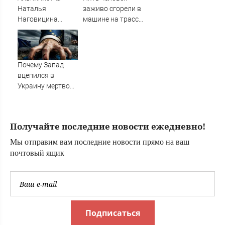
меня на душе сто
Наталья
заживо сгорели в
и один шов — это
Наговицина
машине на трассе
туше»
застряла на Пике
(ФОТО)
Победы в
Киргизии: что
известно о
Почему Запад
трагедии,
вцепился в
спасение, может
Украину мертвой
ли выжить, что
хваткой?
происходит
Скандальное
прямо сейчас
признание
Получайте последние новости ежедневно!
политолога. Его
логика ужасает
Мы отправим вам последние новости прямо на ваш
почтовый ящик
Подписаться