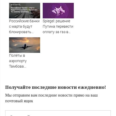
40,5 миллионов
Крыму и на
фронте: для
отражения атак
дронов нужны
Российские банки
Spiegel: решение
тепловизоры
с марта будут
Путина перевести
(ВИДЕО)
блокировать
оплату за газ в
переводы по
рубли делает
новому признаку
западные
санкции
абсурдными
Полёты в
аэропорту
Тамбова
временно
ограничены - RT
Russia -
Получайте последние новости ежедневно!
Медиаплатформа
МирТесен
Мы отправим вам последние новости прямо на ваш
почтовый ящик