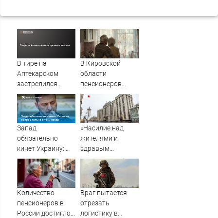
В тире на
В Кировской
Аптекарском
области
застрелился
пенсионеров
человек
стало на
несколько тысяч
меньше
Запад
«Насилие над
обязательно
жителями и
кинет Украину:
здравым
вопрос только в
смыслом»:
том, когда
депутаты
Госдумы требуют
поменять
Количество
Враг пытается
часовой пояс в
пенсионеров в
отрезать
Волгограде
России достигло
логистику в