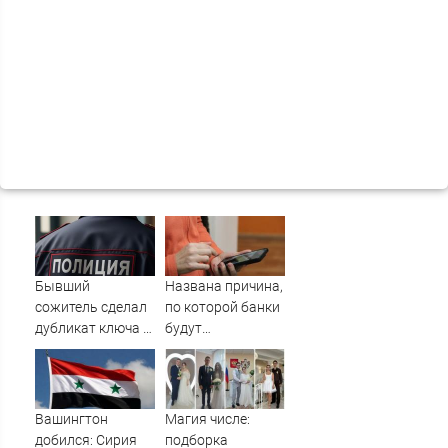
Бывший
Названа причина,
сожитель сделал
по которой банки
дубликат ключа и
будут
обокрал уфимку
блокировать
переводы
Вашингтон
Магия числе:
добился: Сирия
подборка