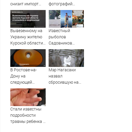
снизит импорт
фотографий
нефти из РФ
рязанских свадеб
08.08.2026
Вывезенному на
Известный
Украину жителю
рыболов
Курской области
Садовников
отказывали в
пропал на Волге
медпомощи
во время шторма
В Ростове-на-
Мэр Нагасаки
Дону на
назвал
следующей
сбросившую на
неделе
город атомную
запланировали
бомбу страну
отключения
электричества
Стали известны
подробности
травмы ребенка в
детсаду