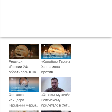
Редакция
«Колобок» Гарика
«России-24»
Харламова
обратилась в СКР
против
из-за травли
«Человека-паука»:
съемочной
В сети разгорелся
группы «Колобка»
грандиозный
скандал — а
Отставка
«Отвали, мужик!»:
картина уже
канцлера
Зеленскому
собрала почти
Германии Мерца:
прилетело в Сети
100 млн рублей
последние
из-за визита в