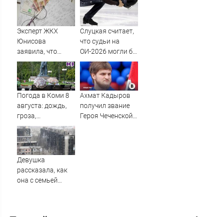
новости на 7
Сербию
августа 2026 и
прогнозы
Эксперт ЖКХ
Слуцкая считает,
Юнисова
что судьи на
заявила, что
ОИ-2026 могли бы
ремонт больше не
дать больше
будет котловым
баллов Гуменнику
Погода в Коми 8
Ахмат Кадыров
августа: дождь,
получил звание
гроза,
Героя Чеченской
порывистый
Республики
ветер
Девушка
рассказала, как
она с семьей
спасалась из
горящего
Мариуполя