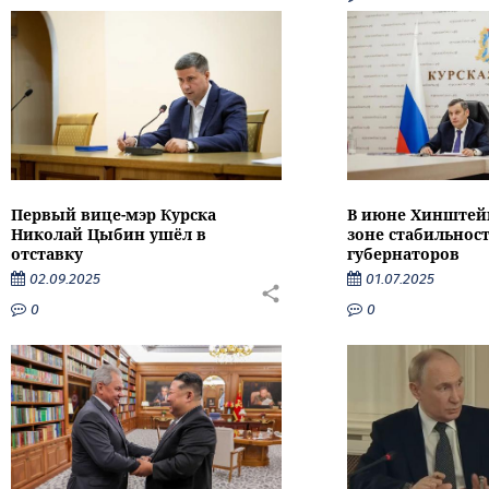
Первый вице-мэр Курска
В июне Хинштейн
Николай Цыбин ушёл в
зоне стабильнос
отставку
губернаторов
02.09.2025
01.07.2025
0
0