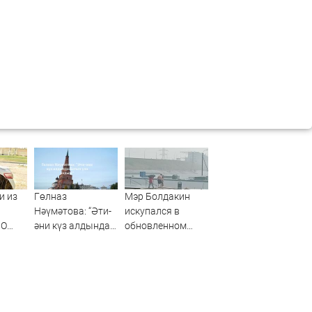
и из
Гөлназ
Мэр Болдакин
Нәүмәтова: “Әти-
искупался в
ВО
әни күз алдында
обновленном
что
батып үлә яздым”
бассейне на
Центральном
пляже: видео