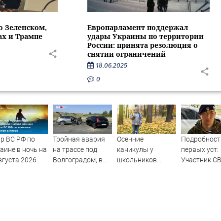
о Зеленском,
Европарламент поддержал
ах и Трампе
удары Украины по территории
России: принята резолюция о
снятии ограничений
18.06.2025
0
р ВС РФ по
Тройная авария
Осенние
Подробност
аине в ночь на
на трассе под
каникулы у
первых уст:
вгуста 2026
Волгоградом, в
школьников
Участник С
а: список
больнице 6
будут длиннее
рассказал, 
раженных
человек — видео
зимних
спасло его в
ей в Киеве,
схватке с
р по Fire Point
медведем
акетами