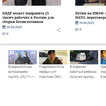
КНДР может направить 25
Путин на ПМЭФ: 
тысяч рабочих в Россию для
НАТО, переговор
сборки беспилотников
19.06.2025
20.06.2025
0
0
Бледный огонь:
Подробности из
В Карелии
Уда
вспоминаем
первых уст:
избитый ребенок
Укр
группу «25/17» —
Участник СВО
получил крупную
8 а
великую и (часто)
рассказал, что
компенсацию от
год
ужасную
спасло его в
родителей
по
схватке с
обидчика (ВИДЕО)
цел
медведем
уда
с р