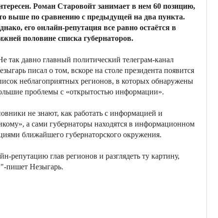
нтересен. Роман Старовойт занимает в нем 60 позицию,
то выше по сравнению с предыдущей на два пункта.
днако, его онлайн-репутация все равно остаётся в
ижней половине списка губернаторов.
Не так давно главный политический телеграм-канал
езыгарь писал о том, вскоре на столе президента появится
писок неблагоприятных регионов, в которых обнаружены
ольшие проблемы с «открытостью информации».
овники не знают, как работать с информацией и
икому», а сами губернаторы находятся в информационном
циями ближайшего губернаторского окружения.
н-репутацию глав регионов и разглядеть ту картину,
в,"-пишет Незыгарь.