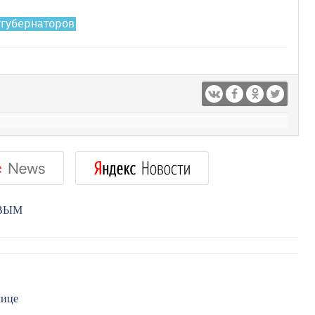
ггубернаторов
РВЫМ
лице