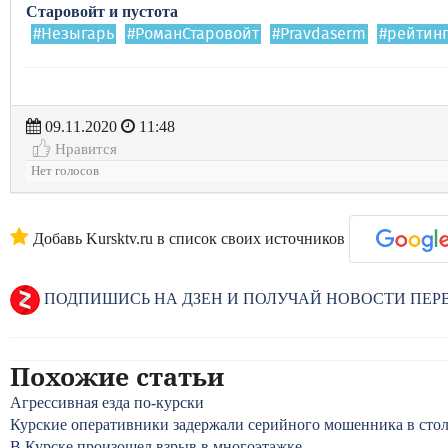
Старовойт и пустота
#Незыгарь
#РоманСтаровойт
#Pravdaserm
#рейтин
09.11.2020
11:48
Нравится
Нет голосов
Добавь Kursktv.ru в список своих источников
ПОДПИШИСЬ НА ДЗЕН И ПОЛУЧАЙ НОВОСТИ ПЕ
Похожие статьи
Агрессивная езда по-курски
Курские оперативники задержали серийного мошенника в сто
В Курске произошел взрыв в многоэтажке