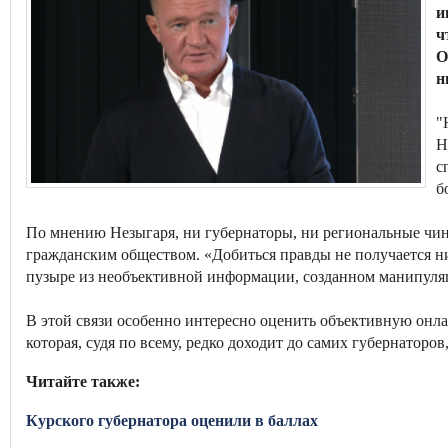
и
ч
О
н
"
Н
с
б
По мнению Незыгаря, ни губернаторы, ни региональные чин
гражданским обществом. «Добиться правды не получается н
пузыре из необъективной информации, созданном манипуля
В этой связи особенно интересно оценить объективную онлай
которая, судя по всему, редко доходит до самих губернаторо
Читайте также:
Курского губернатора оценили в баллах