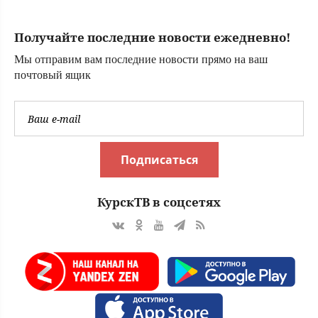
обернулась
дракой с
Получайте последние новости ежедневно!
Николаем
Рыбниковым ✿✔️
Мы отправим вам последние новости прямо на ваш
TVCenter.ru
почтовый ящик
Подписаться
КурскТВ в соцсетях