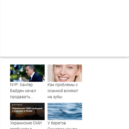
NYP: Хантер
Как проблемы с
Байден начал
осанкой влияют
продавать
на зубы
собственные
картины из-за
долгов
Украинские СМИ
У берегов