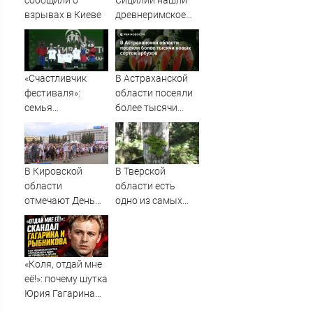
сообщили о
Сицилии нашли
взрывах в Киеве
древнеримское
судно с сотнями
амфор
«Счастливчик
В Астраханской
фестиваля»:
области посеяли
семья
более тысячи
Кирносовых из
новых сортов
Ремонтненского
арбузов
района покоряет
Всероссийский
В Кировской
В Тверской
фестиваль ГТО в
области
области есть
Красноярске -
отмечают День
одно из самых
Рассвет
физкультурника »
чистых мест в
ГТРК Вятка -
Европе
новости Кирова и
Кировской
«Коля, отдай мне
области
её!»: почему шутка
Юрия Гагарина
едва не