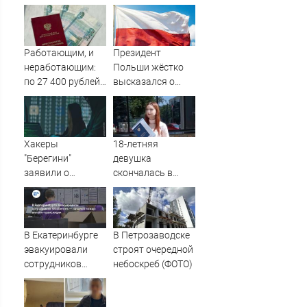
операции «Убей
центра, в который
лучника» против
влетели БПЛА
России
Работающим, и
Президент
неработающим:
Польши жёстко
по 27 400 рублей
высказался о
вручат
бандеровцах и их
пенсионерам в
идеологии
сентябре -
PrimaMedia.ru
Хакеры
18-летняя
"Берегини"
девушка
заявили о
скончалась в
прямом участии
больнице Уфы
НАТО в ударах по
при
РФ - Новости на
невыясненных
Вести.ru
обстоятельствах
В Екатеринбурге
В Петрозаводске
эвакуировали
строят очередной
сотрудников
небоскреб (ФОТО)
Wildberries —
начался пожар: