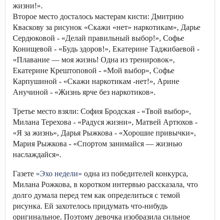
жизни!».
Второе место досталось мастерам кисти: Дмитрию
Кваскову за рисунок «Скажи «нет» наркотикам», Дарье
Сердюковой - «Делай правильный выбор!», Софье
Конищевой - «Будь здоров!», Екатерине Таджибаевой -
«Плавание — моя жизнь! Одна из тренировок»,
Екатерине Крештоповой - «Мой выбор», Софье
Карпушиной - «Скажи наркотикам -нет!», Арине
Анучиной - «Жизнь ярче без наркотиков».
Третье место взяли: София Бродская - «Твой выбор»,
Милана Терехова - «Радуся жизни», Матвей Артюхов -
«Я за жизнь», Дарья Рыжкова - «Хорошие привычки»,
Мария Рыжкова - «Спортом занимайся — жизнью
наслаждайся».
Газете
«Эхо недели»
одна из победителей конкурса,
Милана Рожкова, в коротком интервью рассказала, что
долго думала перед тем как определиться с темой
рисунка. Ей захотелось придумать что-нибудь
оригинальное. Поэтому девочка изобразила сильное