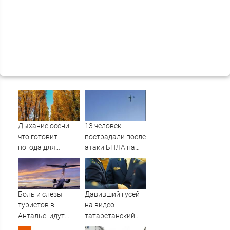
Дыхание осени:
13 человек
что готовит
пострадали после
погода для
атаки БПЛА на
Тверской области
российский город
на второй неделе
августа
Боль и слезы
Давивший гусей
туристов в
на видео
Анталье: идут
татарстанский
массовые
прокурор ушел в