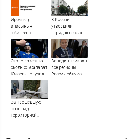
задержки рейсов
отставку
в Россию
09/08/2026 –
Новости
Иремнең
В России
апасының
утвердили
юбилеена
порядок оказания
чакырмадылар
медпомощи
беременным
Стало известно,
Володин призвал
сколько «Салават
все регионы
Юлаев» получил
России обдумать
от СКА в сделке
запрет продажи
по Бландиси
вейпов
За прошедшую
ночь над
территорией
Тверской области
уничтожены
вражеские БПЛА