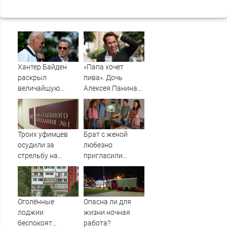
Хантер Байден
«Папа хочет
раскрыл
пива». Дочь
величайшую
Алексея Панина*
ошибку своего
поставила отцу
отца: бездействие
печальный
против Трампа
диагноз
Троих уфимцев
Брат с женой
осудили за
любезно
стрельбу на
пригласили
кладбище в
погостить, но
Башкирии
лучше бы мы
сняли квартиру
Оголённые
Опасна ли для
лоджии
жизни ночная
беспокоят
работа?