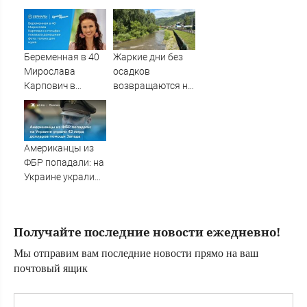
мурманчан
Беременная в 40
Жаркие дни без
Мирослава
осадков
Карпович в
возвращаются на
гольфах показала
Алтай
домашние фото:
только для мужа
Американцы из
ФБР попадали: на
Украине украли
42 млрд долларов
помощи Запада
Получайте последние новости ежедневно!
Мы отправим вам последние новости прямо на ваш
почтовый ящик