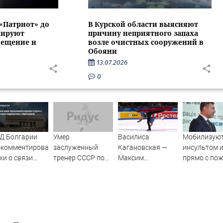
 «Патриот» до
В Курской области выясняют
нируют
причину неприятного запаха
вещение и
возле очистных сооружений в
Обояни
13.07.2026
0
Д Болгарии
Умер
Василиса
Мобилизуют
окомментировал
заслуженный
Кагановская —
инсультом 
хи о связи
тренер СССР по
Максим
прямо с пож
вы ведомства
спортивной
Некрасов. Танцы
Омбудсмен
ританией
гимнастике
на льду.
Украины – 
Леонид
Произвольный
людоловов 
Выдрицкий
танец. Санкт-
ТЦК
Петербург. Гран-
при России