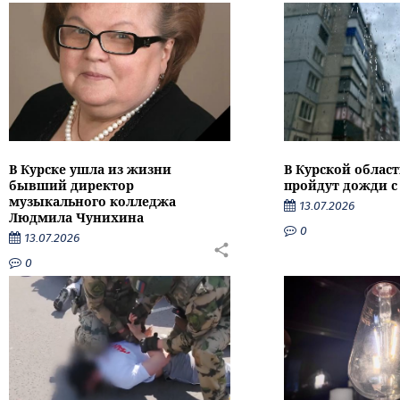
В Курске ушла из жизни
В Курской облас
бывший директор
пройдут дожди с
музыкального колледжа
13.07.2026
Людмила Чунихина
0
13.07.2026
0