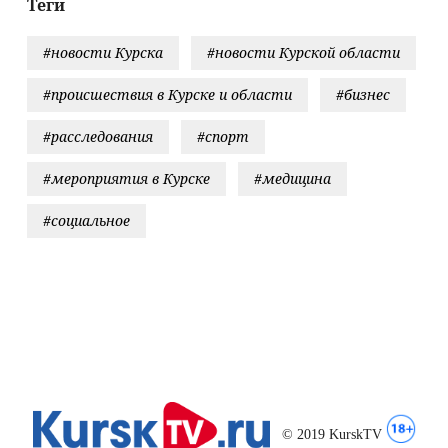
Теги
по фигурному
катанию 2024/25
#новости Курска
#новости Курской области
#происшествия в Курске и области
#бизнес
#расследования
#спорт
#мероприятия в Курске
#медицина
#социальное
© 2019 KurskTV