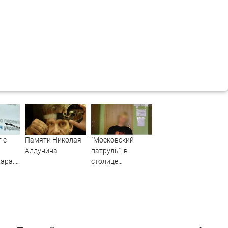
 с
Памяти Николая
"Московский
и
Алдунина
патруль": в
ара.
столице
задержан
против
менеджер сети
из
нелегальных
криптообменников