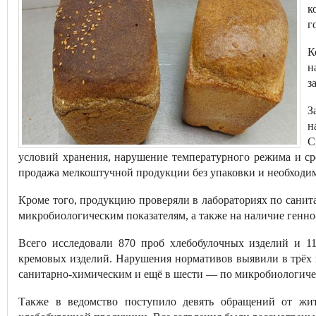
к
г
К
н
з
З
н
С
условий хранения, нарушение температурного режима и ср
продажа мелкоштучной продукции без упаковки и необходи
Кроме того, продукцию проверяли в лабораториях по сани
микробиологическим показателям, а также на наличие ген
Всего исследовали 870 проб хлебобулочных изделий и 1
кремовых изделий. Нарушения нормативов выявили в трёх 
санитарно-химическим и ещё в шести — по микробиологиче
Также в ведомство поступило девять обращений от жит