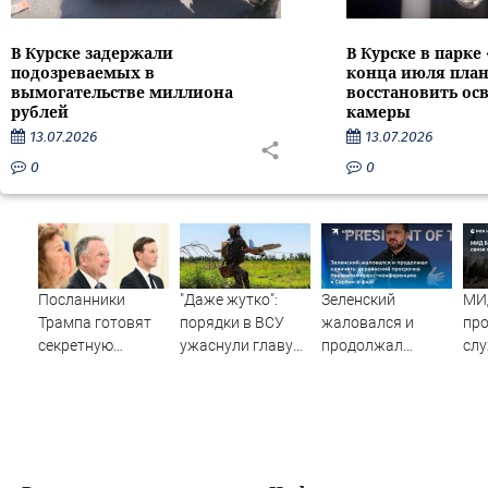
В Курске задержали
В Курске в парке
подозреваемых в
конца июля пла
вымогательстве миллиона
восстановить ос
рублей
камеры
13.07.2026
13.07.2026
0
0
Посланники
"Даже жутко":
Зеленский
МИ
Трампа готовят
порядки в ВСУ
жаловался и
пр
секретную
ужаснули главу
продолжал
слу
миссию в Москву
британской
клянчить:
гла
и Киев
армии
украинский
с Б
просрочка
превратил пресс-
конференцию в
Сербии в фарс