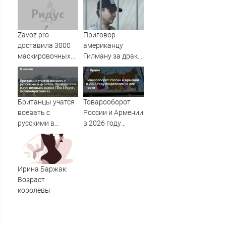
возросло до 28
Zavoz.pro
Приговор
доставила 3000
американцу
маскировочных
Гилману за драки
плащей «Морок»
в воронежском
для СВО
СИЗО
потребовали
ужесточить -
Британцы учатся
Товарооборот
Новости на
воевать с
России и Армении
Вести.ru
русскими в
в 2026 году
деревне.
сократился на
Тренировки идут
две трети
полным ходом
(The i Paper ,
Ирина Баржак:
Великобритания)
Возраст
королевы