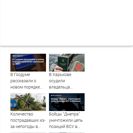
В Госдуме
В Харькове
рассказали о
осудили
новом порядке
владельца
получения
канала о засадах
квитанций за
ТЦК
ЖКУ
Количество
Бойцы "Днепра"
пострадавших из-
уничтожили цепь
за непогоды в
позиций ВСУ в
Ростове-на-Дону
Орехове