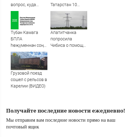
вопрос, куда
Татарстан 10
смогут дойти ВС
августа: есть
РФ на Украине
погибшие в
Нижнекамске
Түбән Камага
Апатитчанка
БПЛА
попросила
һөҗүменнән соң
Чибиса о помощи
Рөстәм
после счёта на 4,2
Миңнеханов
млн за свет
Татарстан
халкына
Грузовой поезд
мөрәҗәгать итте
сошел с рельсов в
Карелии (ВИДЕО)
Получайте последние новости ежедневно!
Мы отправим вам последние новости прямо на ваш
почтовый ящик