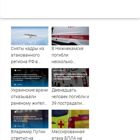
Сняты кадры из
В Нижнекамске
атакованного
погибли
региона РФ в
несколько
1200 км от
человек из-за
границы
массированной
атаки БПЛА
Украинские врачи
Двенадцать
отказывали
человек погибли и
раненому жителю
39 пострадали
Курской области
при атаке ВСУ на
в помощи: он
Нижнекамск
содержался
вместе с
Владимир Путин
Массированная
пленными
ответил на
атака БПЛА на