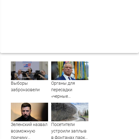
Выборы
Органы для
забронзовели
пересадки
«черные
трансплантологи»
извлекали у еще
живых пациентов
Зеленский назвал
Посетители
возможную
устроили заплыв
причину
в фонтанах парка