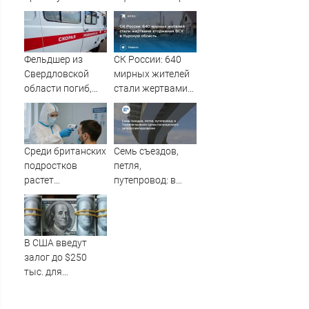
сокращения
Галицкого
поставок ракет
ПВО Киеву
Фельдшер из
СК России: 640
Свердловской
мирных жителей
области погиб,
стали жертвами
спасая тонущую
вторжения ВСУ в
девушку
Курскую область
Среди британских
Семь съездов,
подростков
петля,
растет
путепровод: в
распространение
Тюмени назвали
вейпов с
сроки
наркотиками
полноценного
запуска
В США введут
мегаразвязки
залог до $250
тыс. для
некоторых
иммигрантов при