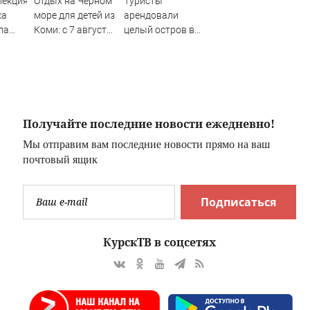
пекция
Отдых на Чёрном
Туристы
ка
море для детей из
арендовали
ла
Коми: с 7 августа
целый остров в
ого
открылся приём
Карелии (ФОТО)
ием
заявлений на 900
бесплатных
–
путёвок
Получайте последние новости ежедневно!
Мы отправим вам последние новости прямо на ваш
почтовый ящик
Подписаться
КурскТВ в соцсетях