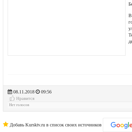
Б
В
г
у
Т
д
08.11.2018
09:56
Нравится
Нет голосов
Добавь Kursktv.ru в список своих источников