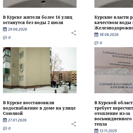
В Курске жители более 16 улиц
Курские власти р
останутся без воды 2 июля
качеством воды 
Железнодорожно
29.06.2026
18.06.2026
0
0
В Курске восстановили
В Курской облас
водоснабжение в доме на улице
требует пересчит
Союзной
отопление из-за
восьмидневного 
27.01.2026
тепла
0
13.11.2025