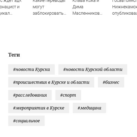
с ждет ад»:
Какие переводы
Клава Кока и
Госавтоинс
онацист и
могут
Дима
Нижнекамс
дикал
заблокировать
Масленников
опубликова
требовал
банки?
сыграли свадьбу
видео жестк
медленного
ДТП с участ
а с Россией. В
питбайкера
 хитрость?
07/08/2026 
Новости
Теги
#новости Курска
#новости Курской области
#происшествия в Курске и области
#бизнес
#расследования
#спорт
#мероприятия в Курске
#медицина
#социальное