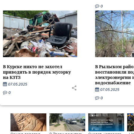
0
В Курске никто не захотел
В Рыльском райо
приводить в порядок мусорку
восстановили по
на КЗТЗ
электроэнергии 
водоснабжение
07.05.2025
07.05.2025
0
0