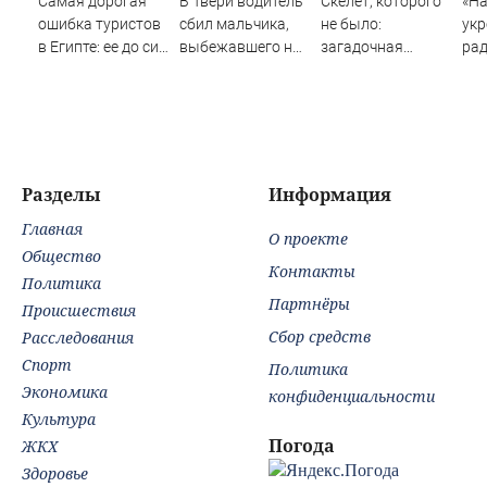
Самая дорогая
В Твери водитель
Скелет, которого
«На
ошибка туристов
сбил мальчика,
не было:
укр
в Египте: ее до сих
выбежавшего на
загадочная
ра
пор совершают
дорогу из-за
находка в
по
при
автобуса –
подмосковном
не
бронировании
Новости Твери и
водоеме
мир
городов Тверской
чем
области сегодня -
Afanasy.biz –
Разделы
Информация
Тверские новости.
Главная
Новости Твери.
О проекте
Общество
Контакты
Политика
Партнёры
Происшествия
Сбор средств
Расследования
Спорт
Политика
Экономика
конфиденциальности
Культура
Погода
ЖКХ
Здоровье