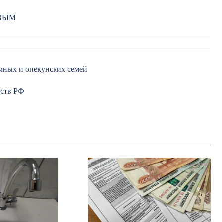
РВЫМ
мных и опекунских семей
ьств РФ