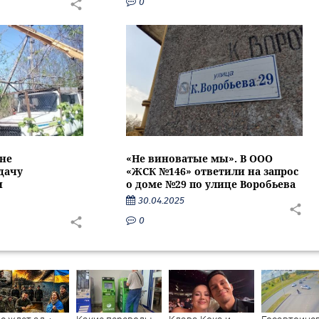
0
не
«Не виноватые мы». В ООО
дачу
«ЖСК №146» ответили на запрос
и
о доме №29 по улице Воробьева
30.04.2025
0