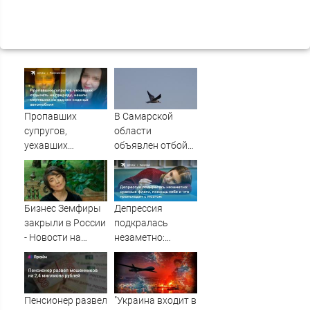
Пропавших
В Самарской
супругов,
области
уехавших
объявлен отбой
отдыхать на
возможности
природу, нашли
атаки с воздуха
мертвыми на
заднем сиденье
Бизнес Земфиры
Депрессия
автомобиля
закрыли в России
подкралась
- Новости на
незаметно:
Вести.ru
красные флаги,
помощь себе и
что происходит с
мозгом
Пенсионер развел
"Украина входит в