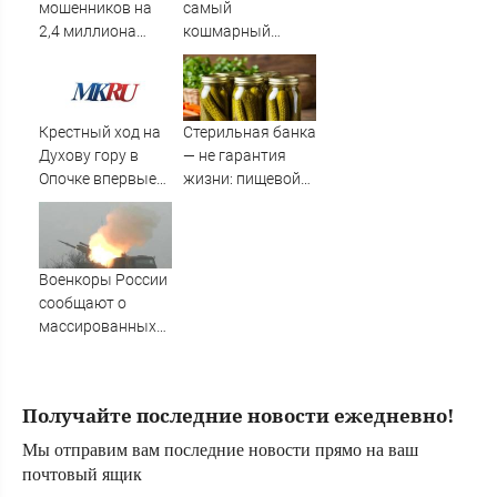
мошенников на
самый
2,4 миллиона
кошмарный
рублей
период": Врагу
будет не до
терактов! Первый
из трёх сценариев
Крестный ход на
Стерильная банка
запущен: Новости
Духову гору в
— не гарантия
СВО, военные
Опочке впервые
жизни: пищевой
сводки -
прошел под
технолог назвал
интерактивная
колокольный
главную ошибку
карта боевых дей
звон
домашних
заготовок
Военкоры России
сообщают о
массированных
ударах по Киеву
Получайте последние новости ежедневно!
Мы отправим вам последние новости прямо на ваш
почтовый ящик