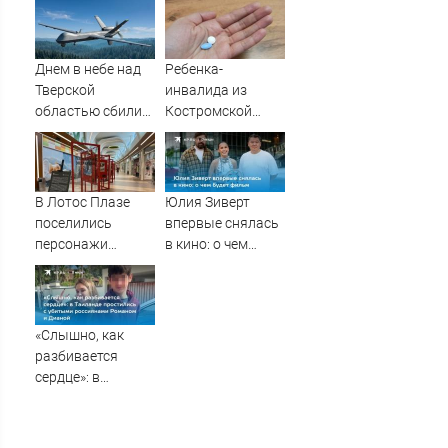
автомобиля –
Рязанскую
Новости Твери и
область
городов Тверской
Днем в небе над
Ребенка-
области сегодня -
Тверской
инвалида из
Afanasy.biz –
областью сбили
Костромской
Тверские новости.
БПЛА
области оставили
Новости Твери.
без жизненно
Тверь но
важных
препаратов
В Лотос Плазе
Юлия Зиверт
поселились
впервые снялась
персонажи
в кино: о чем
Калевалы
будет фильм
«Слышно, как
разбивается
сердце»: в
Таиланде
простились с
убитыми