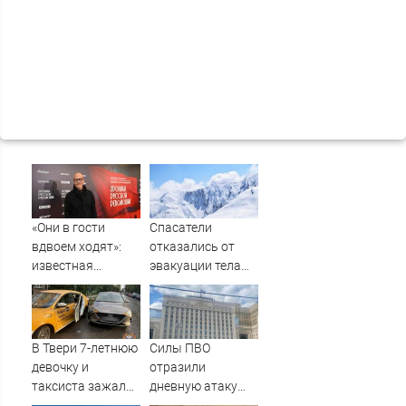
«Они в гости
Спасатели
вдвоем ходят»:
отказались от
известная
эвакуации тела
журналистка
Натальи
подтвердила
Наговицыной с
роман
семитысячника
Бондарчука и
В Твери 7-летнюю
Силы ПВО
Исаковой
девочку и
отразили
таксиста зажало
дневную атаку
дверью
БПЛА на