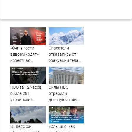
«Они в гости
Спасатели
вдвоем ходят»:
отказались от
известная
эвакуации тела
журналистка
Натальи
подтвердила
Наговицыной с
роман
семитысячника
Бондарчука и
ПВО за 12 часов
Силы ПВО
Исаковой
сбила 281
отразили
украинский
дневную атаку
беспилотник
БПЛА на
Рязанскую
область
В Тверской
«Слышно, как