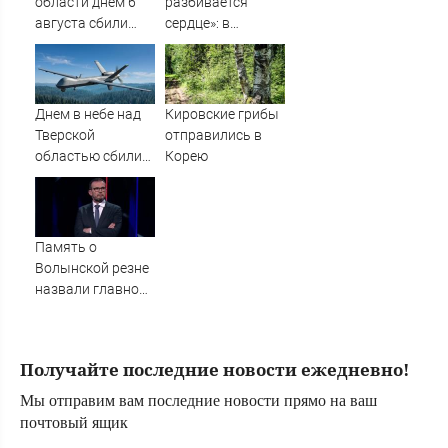
области днем 6
разбивается
августа сбили
сердце»: в
украинские БПЛА
Таиланде
простились с
убитыми
россиянами
Днем в небе над
Кировские грибы
Романом и
Тверской
отправились в
Дианой
областью сбили
Корею
БПЛА
Память о
Волынской резне
назвали главной
темой в
политической
борьбе Польши -
Получайте последние новости ежедневно!
Новости на
Вести.ru
Мы отправим вам последние новости прямо на ваш
почтовый ящик