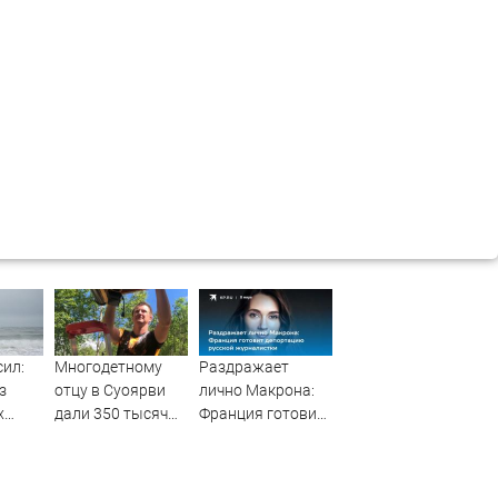
сил:
Многодетному
Раздражает
з
отцу в Суоярви
лично Макрона:
х
дали 350 тысяч
Франция готовит
ла
на свое дело
депортацию
авшим
русской
журналистки