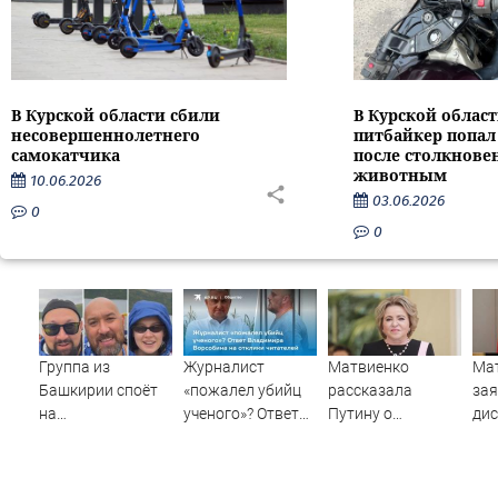
В Курской области сбили
В Курской облас
несовершеннолетнего
питбайкер попал
самокатчика
после столкнове
животным
10.06.2026
03.06.2026
0
0
Группа из
Журналист
Матвиенко
Ма
Башкирии споёт
«пожалел убийц
рассказала
зая
на
ученого»? Ответ
Путину о
ди
географическом
Владимира
появлении моды
на 
Северном полюсе
Ворсобина на
на семью и детей
же
отклики
у российских
по