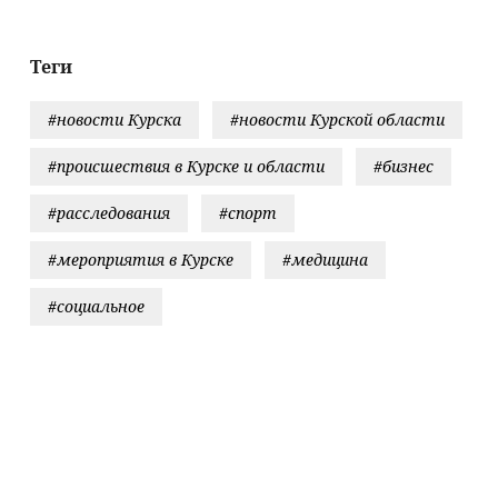
жчин
России
06/08/2026 
Новости
Теги
#новости Курска
#новости Курской области
#происшествия в Курске и области
#бизнес
#расследования
#спорт
#мероприятия в Курске
#медицина
#социальное