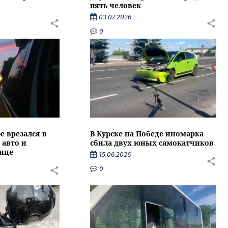
пять человек
03.07.2026
0
 врезался в
В Курске на Победе иномарка
авто и
сбила двух юных самокатчиков
нице
15.06.2026
0