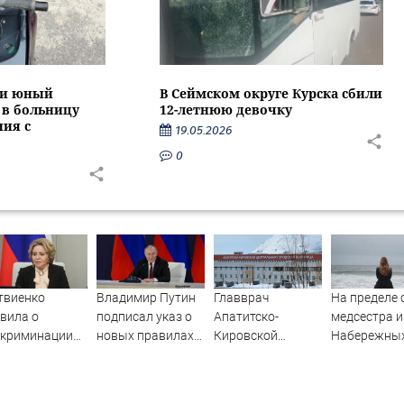
ти юный
В Сеймском округе Курска сбили
 в больницу
12-летнюю девочку
ния с
19.05.2026
0
твиенко
Владимир Путин
Главврач
На пределе 
вила о
подписал указ о
Апатитско-
медсестра и
скриминации
новых правилах
Кировской
Набережны
рынке труда:
прохождения
больницы
Челнов ста
нщины
военной службы
уволился
самым уст
лучают меньше
человеком в