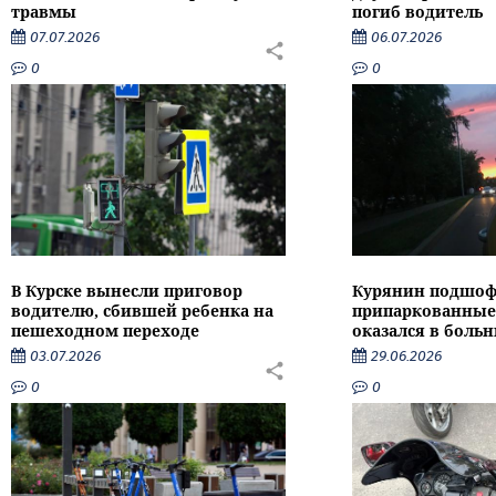
травмы
погиб водитель
07.07.2026
06.07.2026
0
0
В Курске вынесли приговор
Курянин подшофе
водителю, сбившей ребенка на
припаркованные 
пешеходном переходе
оказался в боль
03.07.2026
29.06.2026
0
0