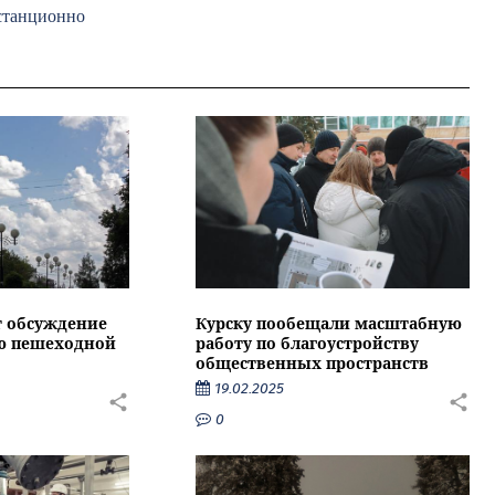
истанционно
т обсуждение
Курску пообещали масштабную
ию пешеходной
работу по благоустройству
общественных пространств
19.02.2025
0