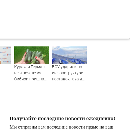
Кураж и Герман -
ВСУ ударили по
не в почете: из
инфраструктуре
Сибири пришла
поставок газа в
новинка получше
Турцию в дни
- огурцов на 50%
саммита НАТО -
больше -
Новости на
SakhalinMedia.ru
Вести.ru
Получайте последние новости ежедневно!
Мы отправим вам последние новости прямо на ваш