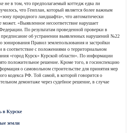
же не в том, что предполагаемый коттедж едва ли
лучилось, что Генплан, который является более важным
«зону природного ландшафта», что автоматически
не может. «Выявленное несоответствие нарушает
 Федерации. По результатам проведенной проверки в
о предписание об устранении выявленных нарушений №22
ого зонирования Правил землепользования и застройки
и в соответствие с положениями о территориальном
ания «город Курск» Курской области». По информации
ято положительное решение. Кроме того, в госинспекцию
формация о самовольном строительстве для принятия мер
ого кодекса РФ. Той самой, в которой говорится о
тельном демонтаже через судебное решение, в случае
ь в Курске
ные земли