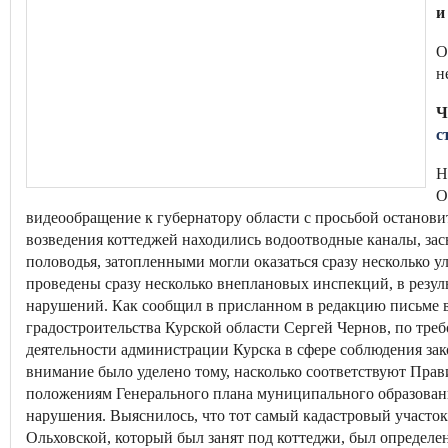
и
О
н
Ч
с
Н
О
видеообращение к губернатору области с просьбой остановит
возведения коттеджей находились водоотводные каналы, засы
половодья, затопленными могли оказаться сразу несколько 
проведены сразу несколько внеплановых инспекций, в резул
нарушений. Как сообщил в присланном в редакцию письме в
градостроительства Курской области Сергей Чернов, по тр
деятельности администрации Курска в сфере соблюдения зак
внимание было уделено тому, насколько соответствуют Прав
положениям Генерального плана муниципального образовани
нарушения. Выяснилось, что тот самый кадастровый участо
Ольховской, который был занят под коттеджи, был определе