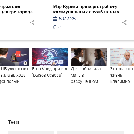
образился
Мэр Курска проверил работу
 центре города
коммунальных служб ночью
14.12.2024
0
 ЦБ ужесточит
Егор Крид принял
Дочь обвинила
Это спасает
авила выхода
"Вызов Севера"
мать в
жизнь —
 фондовый
разрушенном
Владимир
нок
детстве, не зная
Костюш
всей правды о
обратился к
своём отце -
населению
история одной
Хакасии
семьи
Теги