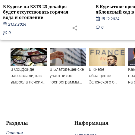
В Курске на КЗТЗ 23 декабря
В Курчатове пре
будет отсутствовать горячая
яблоневый сад в
вода и отопление
18.12.2024
21.12.2024
0
0
В Соцфонде
В Благовещенске
В Киеве
Как
рассказали, как
участников
обращение
пр
выросла пенсия
госпрограммы
Зеленского о
на
за пять лет -
арендного жилья
Patriot назвали
ры
Новости на
не заселили в
«комедией»
Вести.ru
квартиры в
обещанную дату
(ФОТО)
Разделы
Информация
Главная