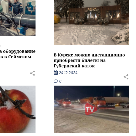
»
а оборудование
В Курске можно дистанционно
в в Сеймском
приобрести билеты на
Губернский каток
24.12.2024
0