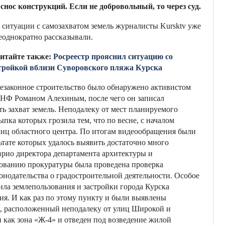
 снос конструкций. Если не добровольный, то через суд.
 ситуации с самозахватом земель журналисты Kursktv уже
еоднократно рассказывали.
итайте также:
Росреестр прояснил ситуацию со
тройкой вблизи Суворовского пляжа Курска
езаконное строительство было обнаружено активистом
НФ Романом Алехиным, после чего он записал
ь захват земель. Неподалеку от мест планируемого
пка которых грозила тем, что по весне, с началом
улиц областного центра. По итогам видеообращения были
ьтате которых удалось выявить достаточно много
рио директора департамента архитектуры и
ебованию прокуратуры была проведена проверка
онодательства о градостроительной деятельности. Особое
ила землепользования и застройки города Курска
я. И как раз по этому пункту и были выявлены
к, расположенный неподалеку от улиц Широкой и
н как зона «Ж-4» и отведен под возведение жилой