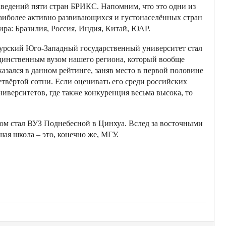
аведений пяти стран БРИКС. Напомним, что это одни из
аиболее активно развивающихся и густонаселённых стран
ира: Бразилия, Россия, Индия, Китай, ЮАР.
урский Юго-Западный государственный университет стал
динственным вузом нашего региона, который вообще
казался в данном рейтинге, заняв место в первой половине
етвёртой сотни. Если оценивать его среди российских
ниверситетов, где также конкуренция весьма высока, то
том стал ВУЗ Поднебесной в Цинхуа. Вслед за восточными
шая школа – это, конечно же, МГУ.