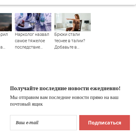
арил
Нарколог назвал
Брюки стали
самое тяжелое
теснее в талии?
та
последствие
Добавьте в
алкоголя
тренировку это
упражнение на
стуле
Получайте последние новости ежедневно!
Мы отправим вам последние новости прямо на ваш
почтовый ящик
Подписаться