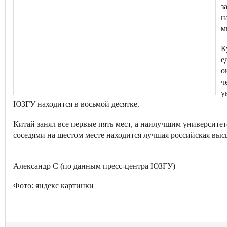
з
н
м
К
е
о
ч
у
ЮЗГУ находится в восьмой десятке.
Китай занял все первые пять мест, а наилучшим университе
соседями на шестом месте находится лучшая российская выс
Александр С (по данным пресс-центра ЮЗГУ)
Фото: яндекс картинки