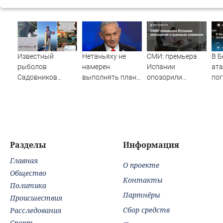
Известный
Нетаньяху не
СМИ: премьера
В Б
рыболов
намерен
Испании
ат
Садовников
выполнять план
опозорили
пог
пропал на Волге
Совета мира по
странным
чел
во время шторма
Газе
снимком
Разделы
Информация
Главная
О проекте
Общество
Контакты
Политика
Партнёры
Происшествия
Сбор средств
Расследования
Спорт