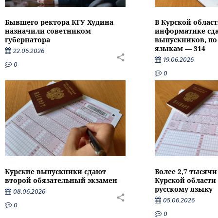
Бывшего ректора КГУ Худина
В Курской област
назначили советником
информатике сда
губернатора
выпускников, п
языкам — 314
22.06.2026
19.06.2026
0
0
Курские выпускники сдают
Более 2,7 тысяч
второй обязательный экзамен
Курской области 
русскому языку
08.06.2026
05.06.2026
0
0