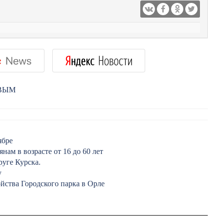
РВЫМ
ябре
ам в возрасте от 16 до 60 лет
уге Курска.
у
йства Городского парка в Орле