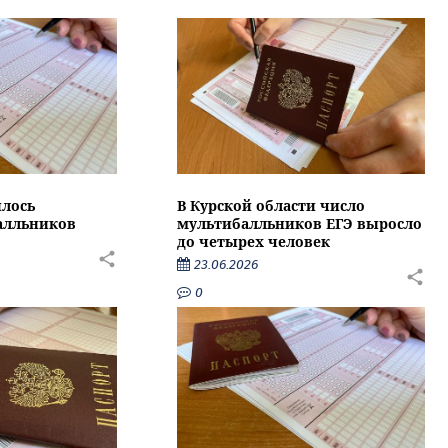
илось
В Курской области число
алльников
мультибалльников ЕГЭ выросло
до четырех человек
23.06.2026
0