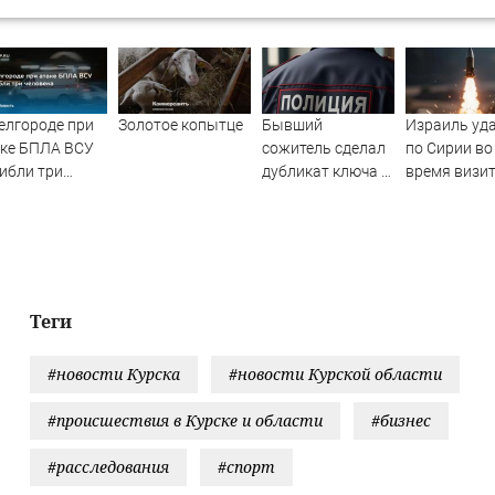
елгороде при
Золотое копытце
Бывший
Израиль уд
аке БПЛА ВСУ
сожитель сделал
по Сирии во
ибли три
дубликат ключа и
время визи
овека
обокрал уфимку
главы МИД
Турции
Теги
#новости Курска
#новости Курской области
#происшествия в Курске и области
#бизнес
#расследования
#спорт