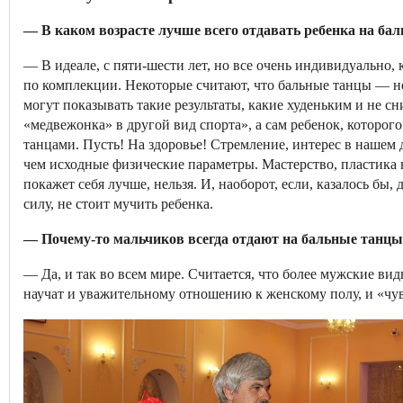
— В каком возрасте лучше всего отдавать ребенка на ба
— В идеале, с пяти-­шести лет, но все очень индивидуально, 
по комплекции. Некоторые считают, что бальные танцы — не
могут показывать такие результаты, какие худеньким и не с
«медвежонка» в другой вид спорта», а сам ребенок, которо
танцами. Пусть! На здоровье! Стремление, интерес в нашем 
чем исходные физические параметры. Мастерство, пластика на
покажет себя лучше, нельзя. И, наоборот, если, казалось бы,
силу, не стоит мучить ребенка.
— Почему­-то мальчиков всегда отдают на бальные танцы 
— Да, и так во всем мире. Считается, что более мужские в
научат и уважительному отношению к женскому полу, и «чув