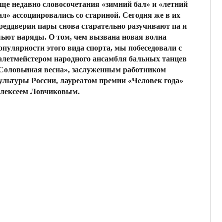
ще недавно словосочетания «зимний бал» и «летний
ал» ассоциировались со стариной. Сегодня же в их
реддверии пары снова старательно разучивают па и
ьют наряды. О том, чем вызвана новая волна
опулярности этого вида спорта, мы побеседовали с
алетмейстером народного ансамбля бальных танцев
Соловьиная весна», заслуженным работником
ультуры России, лауреатом премии «Человек года»
лексеем Ловчиковым.