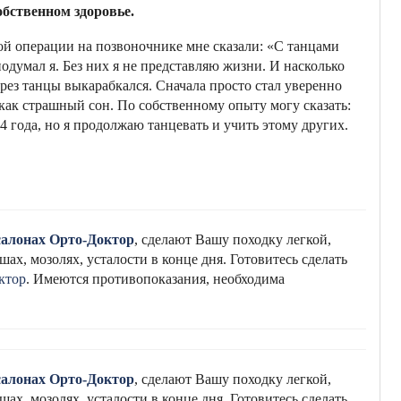
бственном здоровье.
ой операции на позвоночнике мне сказали: «С танцами
 подумал я. Без них я не представляю жизни. И насколько
ерез танцы выкарабкался. Сначала просто стал уверенно
, как страшный сон. По собственному опыту могу сказать:
4 года, но я продолжаю танцевать и учить этому других.
салонах Орто-Доктор
, сделают Вашу походку легкой,
ах, мозолях, усталости в конце дня. Готовитесь сделать
ктор
. Имеются противопоказания, необходима
салонах Орто-Доктор
, сделают Вашу походку легкой,
ах, мозолях, усталости в конце дня. Готовитесь сделать