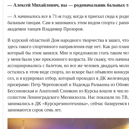
— Алексей Михайлович, вы — родоначальник бальных тан
— А начиналось все в 71-­м году, когда я приехал сюда к ро
бальным танцам. Сам я занимаюсь этим видом спорта с ран
академии танцев Владимир Прохоров.
В курский областной Дом народного творчества я зашел, что
здесь такого спортивного направления еще нет. Как раз план
который бы этим занялся. Мне и предложили стать таким чело
у меня были уже преклонного возраста. Не скажу, что начин
ассоциировались с балетом, но все же человек двадцать моло
остались в этом виде спорта, но вскоре был объявлен конку
сел, и я курировал отбор, который проходил в ДК железнод
призерами: Петр Череповский и Надежда Ралькина из Обоян
Бессоновская и Анатолий Синякин из Курска вошли в число 
солистом Ленинградского Мюзик­холла. Нас показали по ТВ,
занимались в ДК «Курскрезинотехника», сейчас базируемся в 
занимаются сорок семь лет.