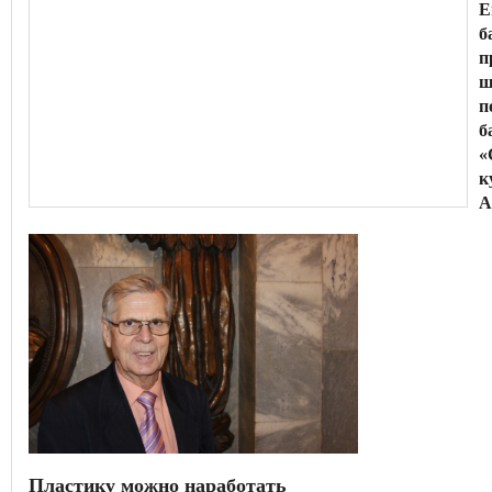
Е
б
п
ш
п
б
«
к
А
Пластику можно наработать