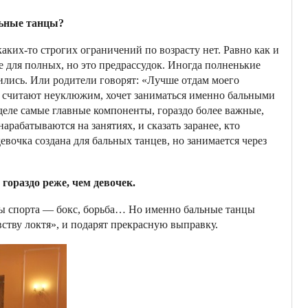
льные танцы?
каких­-то строгих ограничений по возрасту нет. Равно как и
 для полных, но это предрассудок. Иногда полненькие
нились. Или родители говорят: «Лучше отдам моего
го считают неуклюжим, хочет заниматься именно бальными
деле самые главные компоненты, гораздо более важные,
рабатываются на занятиях, и сказать заранее, кто
 девочка создана для бальных танцев, но занимается через
гораздо реже, чем девочек.
иды спорта — бокс, борьба… Но именно бальные танцы
ству локтя», и подарят прекрасную выправку.