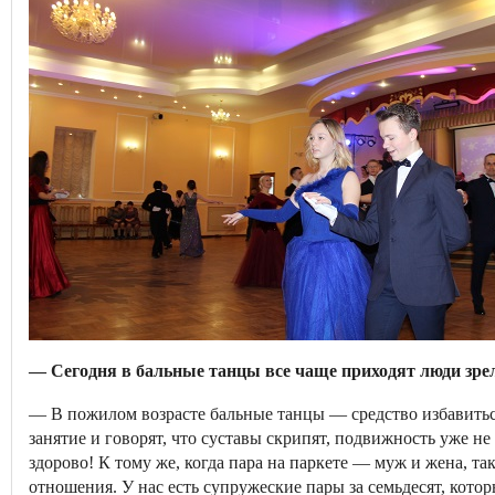
— Сегодня в бальные танцы все чаще приходят люди зрел
— В пожилом возрасте бальные танцы — средство избавиться
занятие и говорят, что суставы скрипят, подвижность уже не
здорово! К тому же, когда пара на паркете — муж и жена, т
отношения. У нас есть супружеские пары за семьдесят, котор