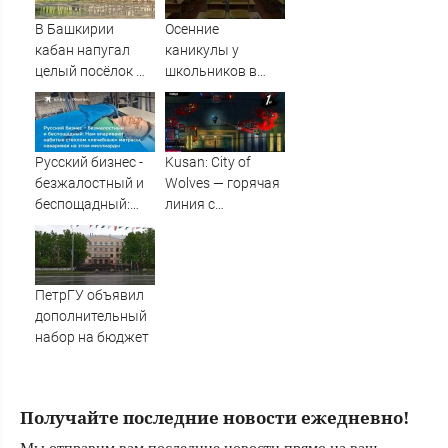
псковском
Дендропарке.
В Башкирии
Осенние
ФОТО
кабан напугал
каникулы у
целый посёлок —
школьников в
жители в панике
этом учебном
году будут
длиннее зимних
Русский бизнес -
Kusan: City of
безжалостный и
Wolves — горячая
беспощадный:
линия с
Нам впаривают
животными.
набитые стеклом
Рецензия
«лечебные»
матрасы,
ПетрГУ объявил
наваривая на
дополнительный
этом миллиарды
набор на бюджет
Получайте последние новости ежедневно!