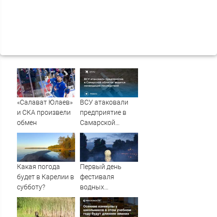
«Салават Юлаев»
ВСУ атаковали
и СКА произвели
предприятие в
обмен
Самарской
области: ведется
ликвидация
последствий
Какая погода
Первый день
будет в Карелии в
фестиваля
субботу?
водных
фонариков
прошел в