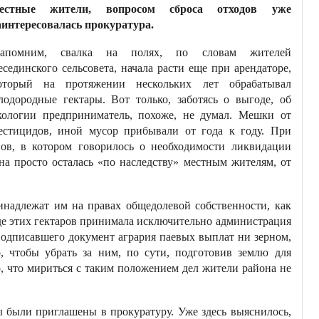
естные жители, вопросом сброса отходов уже
аинтересовалась прокуратура.
апомним, свалка на полях, по словам жителей
есединского сельсовета, начала расти еще при арендаторе,
оторый на протяжении нескольких лет обрабатывал
лодородные гектары. Вот только, заботясь о выгоде, об
кологии предприниматель, похоже, не думал. Мешки от
естицидов, иной мусор прибывали от года к году. При
ов, в котором говорилось о необходимости ликвидации
а просто осталась «по наследству» местным жителям, от
ринадлежат им на правах общедолевой собственности, как
нде этих гектаров принимала исключительно администрация
 подписавшего документ агрария паевых выплат ни зерном,
о, чтобы убрать за ним, по сути, подготовив землю для
о, что мириться с таким положением дел жители района не
ы были приглашены в прокуратуру. Уже здесь выяснилось,