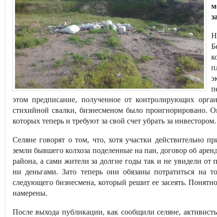
м
з
Н
Б
к
п
э
п
этом предписание, полученное от контролирующих орган
стихийной свалки, бизнесменом было проигнорировано. Он
которых теперь и требуют за свой счет убрать за инвестором.
Селяне говорят о том, что, хотя участки действительно п
земли бывшего колхоза поделенные на паи, договор об аре
района, а сами жители за долгие годы так и не увидели от
ни деньгами. Зато теперь они обязаны потратиться на т
следующего бизнесмена, который решит ее засеять. Понятн
намерены.
После выхода публикации, как сообщили селяне, активист