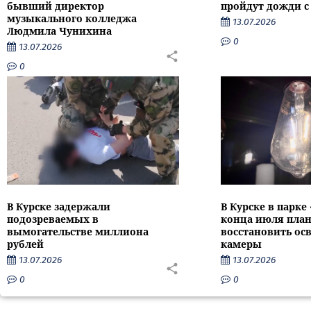
бывший директор
пройдут дожди с
музыкального колледжа
13.07.2026
Людмила Чунихина
0
13.07.2026
0
В Курске задержали
В Курске в парке
подозреваемых в
конца июля пла
вымогательстве миллиона
восстановить ос
рублей
камеры
13.07.2026
13.07.2026
0
0