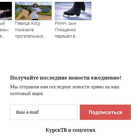
ый
Певица Алсу
РИАН: сын
знь»:
показала
Плющенко
е
трогательные
перешёл в
с
фото из деревни
сборную
гом-
Уяндык в
Азербайджана
ог
Башкирии
ради карьеры
Получайте последние новости ежедневно!
Мы отправим вам последние новости прямо на ваш
почтовый ящик
Подписаться
КурскТВ в соцсетях