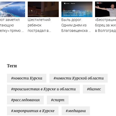
от заметил
Шестилетний
Быль дорог.
«Бесстрашн
етающую
ребенок
Одним днем из
борец за жи
елку» прямо у
пострадал в
Благовещенска в
в Волгоград
ыла самолета
ночном ДТП с
Китай, лапша,
прощаются 
тремя
мемы, и почему
анестезиоло
автомобилями на
утке по-пекински
реаниматол
Федерации: видео
запретили
высшей
переходить
категории
границу
Теги
#новости Курска
#новости Курской области
#происшествия в Курске и области
#бизнес
#расследования
#спорт
#мероприятия в Курске
#медицина