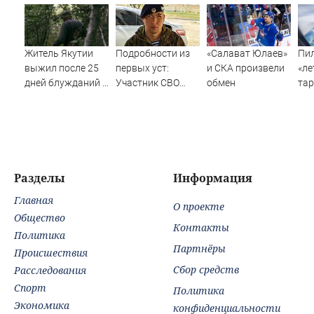
Житель Якутии
Подробности из
«Салават Юлаев»
Пил
выжил после 25
первых уст:
и СКА произвели
«л
дней блужданий в
Участник СВО
обмен
тар
тайге
рассказал, что
кр
спасло его в
схватке с
медведем
Разделы
Информация
Главная
О проекте
Общество
Контакты
Политика
Партнёры
Происшествия
Сбор средств
Расследования
Спорт
Политика
Экономика
конфиденциальности