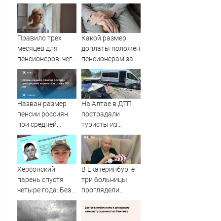
Правило трех
Какой размер
месяцев для
доплаты положен
пенсионеров: чего
пенсионерам за
ждать тем, кому
советский стаж
приходит пенсия
на карту
Назван размер
На Алтае в ДТП
пенсии россиян
пострадали
при средней
туристы из
зарплате и стаже
Омской области
30 лет
Херсонский
В Екатеринбурге
парень спустя
три больницы
четыре года: Без
проглядели
вести пропавший
запущенный рак у
украинский
пациентки. После