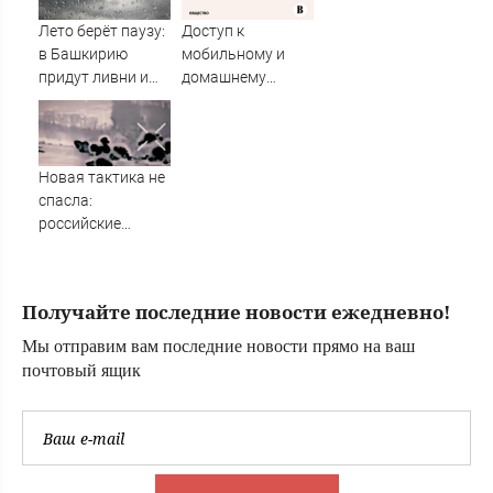
подросток
родов ей удалили
нашелся в
несколько
Лето берёт паузу:
Доступ к
Российской
органов
в Башкирию
мобильному и
армии » PolitCentr-
придут ливни и
домашнему
NEWS
град
интернету
ограничат на
Камчатке
Новая тактика не
спасла:
российские
военные
перехитрили
врага в его же
Получайте последние новости ежедневно!
норах
Мы отправим вам последние новости прямо на ваш
почтовый ящик