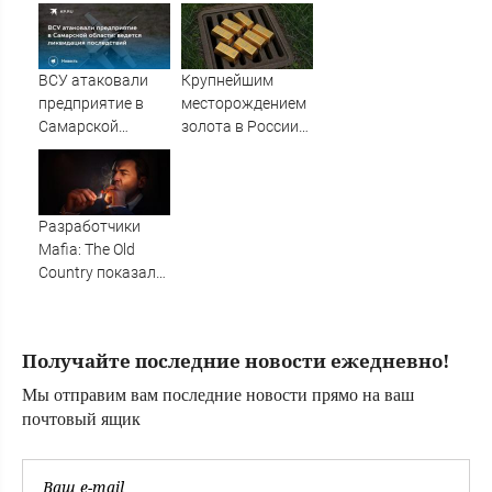
на пути
воображаемого
противника
ВСУ атаковали
Крупнейшим
предприятие в
месторождением
Самарской
золота в России
области: ведется
назвали Сухой
ликвидация
Лог
последствий
Разработчики
Mafia: The Old
Country показали
геймплей
сюжетного
дополнения Man
Получайте последние новости ежедневно!
of Honor, в
котором появится
Мы отправим вам последние новости прямо на ваш
звезда первой
почтовый ящик
«Мафии»