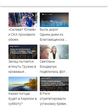
«Салават Юлаев»
Быль дорог.
и СКА произвели
Одним днем из
обмен
Благовещенска в
Китай, лапша,
мемы, и почему
утке по-пекински
запретили
Запад пытается
Светлана
переходить
втянуть Грузию в
Бондарчук
границу
кровавые
поделилась фото
авантюры в
из круиза вместе
Закавказье,
с сыном
заявил МИД
Какая погода
В Риге
будет в Карелии в
отрепетировали
субботу?
установку бревен