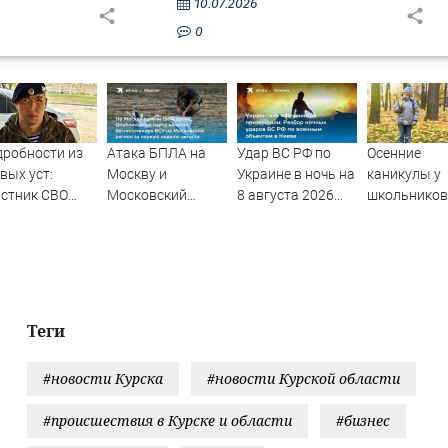
10.07.2026
0
робности из
Атака БПЛА на
Удар ВС РФ по
Осенние
вых уст:
Москву и
Украине в ночь на
каникулы у
стник СВО
Московский
8 августа 2026
школьников
сказал, что
регион с 1 по 8
года: список
будут длинн
сло его в
августа 2026
пораженных
зимних
атке с
года: карта
целей в Киеве,
дведем
ударов,
удар по Fire Point
последние
с ракетами
новости об
"Фламинго"
Теги
отражении
беспилотников
#новости Курска
#новости Курской области
ВСУ
#происшествия в Курске и области
#бизнес