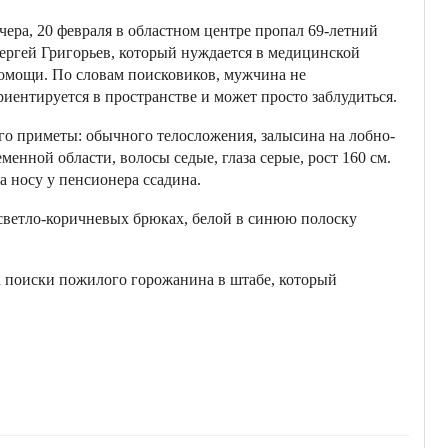
чера, 20 февраля в областном центре пропал 69-летний
ергей Григорьев, который нуждается в медицинской
омощи. По словам поисковиков, мужчина не
риентируется в пространстве и может просто заблудиться.
го приметы: обычного телосложения, залысина на лобно-
еменной области, волосы седые, глаза серые, рост 160 см.
а носу у пенсионера ссадина.
светло-коричневых брюках, белой в синюю полоску
 поиски пожилого горожанина в штабе, который