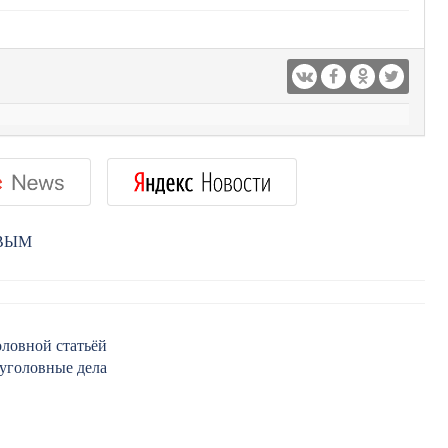
РВЫМ
оловной статьёй
 уголовные дела