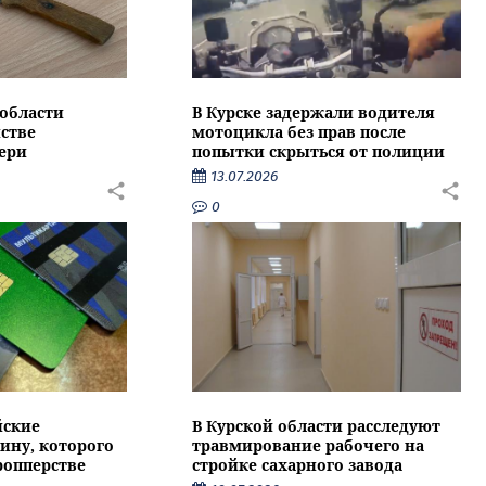
области
В Курске задержали водителя
стве
мотоцикла без прав после
ери
попытки скрыться от полиции
13.07.2026
0
йские
В Курской области расследуют
ину, которого
травмирование рабочего на
ропперстве
стройке сахарного завода