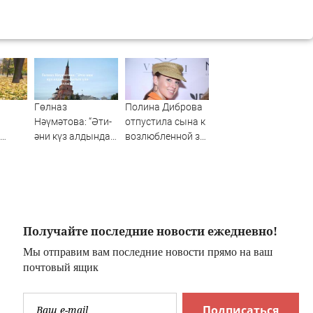
Гөлназ
Полина Диброва
Нәүмәтова: “Әти-
отпустила сына к
әни күз алдында
возлюбленной за
ее
батып үлә яздым”
границу
Получайте последние новости ежедневно!
Мы отправим вам последние новости прямо на ваш
почтовый ящик
Подписаться