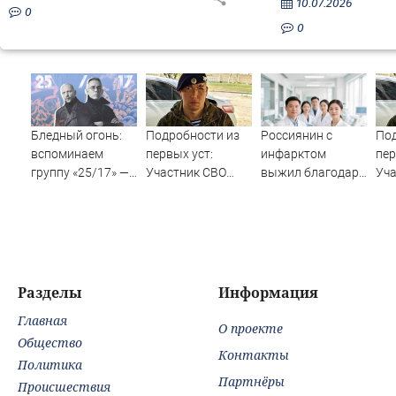
10.07.2026
0
0
Бледный огонь:
Подробности из
Россиянин с
Под
вспоминаем
первых уст:
инфарктом
пер
группу «25/17» —
Участник СВО
выжил благодаря
Уча
великую и (часто)
рассказал, что
приложению в
рас
ужасную
спасло его в
Шанхае
спа
схватке с
схв
медведем
ме
Разделы
Информация
Главная
О проекте
Общество
Контакты
Политика
Партнёры
Происшествия