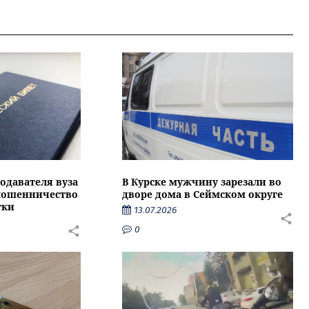
подавателя вуза
В Курске мужчину зарезали во
 мошенничество
дворе дома в Сеймском округе
тки
13.07.2026
0