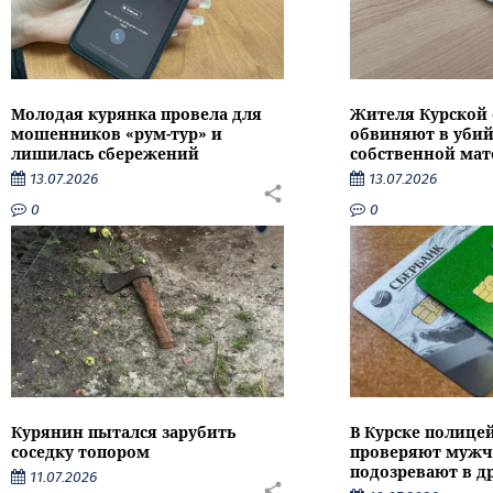
Молодая курянка провела для
Жителя Курской 
мошенников «рум-тур» и
обвиняют в убий
лишилась сбережений
собственной мат
13.07.2026
13.07.2026
0
0
Курянин пытался зарубить
В Курске полице
соседку топором
проверяют мужч
подозревают в д
11.07.2026