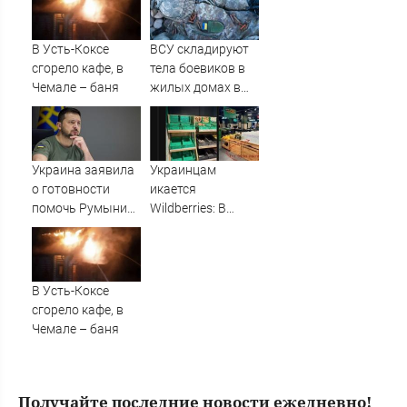
которые помогут
миру: как
разобраться
ответила Россия,
полный разбор
В Усть-Коксе
ВСУ складируют
провала
сгорело кафе, в
тела боевиков в
операции
Чемале – баня
жилых домах в
Украины от
Сумской области
военкора Коца
Украина заявила
Украинцам
о готовности
икается
помочь Румынии
Wildberries: В
защититься -
супермаркетах
Новости на
начали пустеть
Вести.ru
полки » PolitCentr-
NEWS
В Усть-Коксе
сгорело кафе, в
Чемале – баня
Получайте последние новости ежедневно!