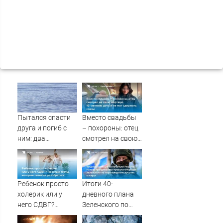
Пытался спасти
Вместо свадьбы
друга и погиб с
– похороны: отец
ним: два
смотрел на свою
подростка
мертвую 16-
утонули в реке
летнюю дочь и не
08/08/2026 –
мог сдержать
Новости
слезы
Ребенок просто
Итоги 40-
холерик или у
дневного плана
него СДВГ?
Зеленского по
Простые тесты,
принуждению к