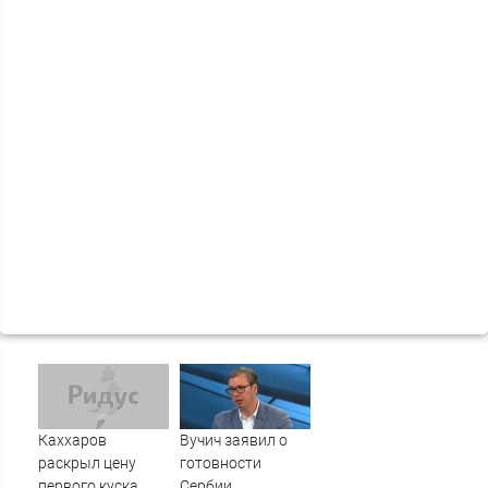
Каххаров
Вучич заявил о
раскрыл цену
готовности
первого куска
Сербии