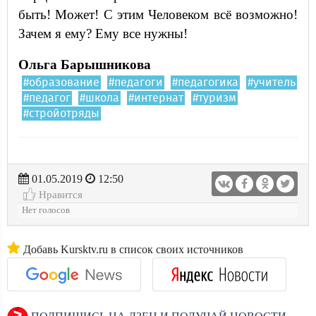
быть! Может! С этим Человеком всё возможно!
Зачем я ему? Ему все нужны!
Ольга Барышникова
#образование
#педагоги
#педагогика
#учитель
#педагог
#школа
#интернат
#туризм
#стройотряды
01.05.2019
12:50
Нравится
Нет голосов
Добавь Kursktv.ru в список своих источников