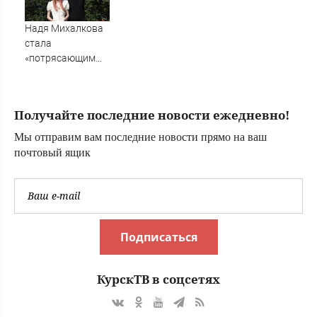
погода
стремительно
Надя Михалкова
портится
стала
«потрясающим
открытием» для
режиссера
Нефедова: в
Получайте последние новости ежедневно!
Грозном в начале
90-х
Мы отправим вам последние новости прямо на ваш
почтовый ящик
Подписаться
КурскТВ в соцсетях