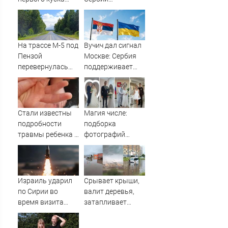
торта Клавы Коки
содействовать
и Масленникова
интеграции
Украины в
Евросоюз -
На трассе М-5 под
Вучич дал сигнал
Новости на
Пензой
Москве: Сербия
Вести.ru
перевернулась
поддерживает
фура - Столица58
территориальную
целостность
Украины
Стали известны
Магия числе:
подробности
подборка
травмы ребенка в
фотографий
детсаду
рязанских свадеб
08.08.2026
Израиль ударил
Срывает крыши,
по Сирии во
валит деревья,
время визита
затапливает
главы МИД
улицы: циклон
Турции
накрыл Россию,