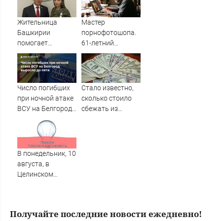
09/08/2026 –
новости,
Новости
подробности об
Жительница
Мастер
ударах России 9
Башкирии
порнофотошопа.
августа 2026 года
помогает
61-летний
раненым бойцам
мужчина
в госпитале ЛНР
смастерил
порнооткрытку и
в итоге пойдёт
Число погибших
Стало известно,
под суд
при ночной атаке
сколько стоило
ВСУ на Белгород
сбежать из
выросло до пяти
воинской части
на Украине
В понедельник, 10
августа, в
Целинском
районе локальное
отключение света
Получайте последние новости ежедневно!