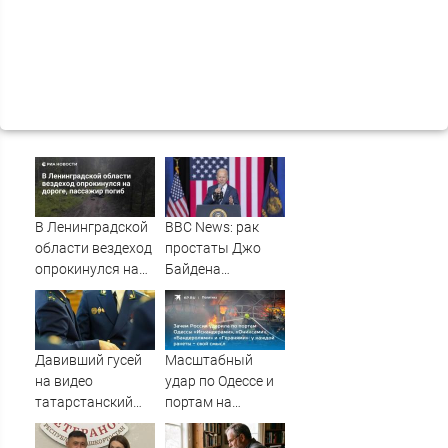
В Ленинградской
BBC News: рак
области вездеход
простаты Джо
опрокинулся на
Байдена
дороге, пассажир
распространился
погиб
на его кости и
органы
Давивший гусей
Масштабный
на видео
удар по Одессе и
татарстанский
портам на
прокурор ушел в
Украине:
отставку
Последние