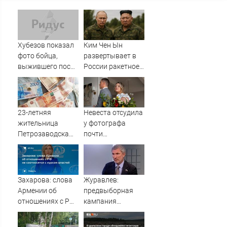
Хубезов показал
Ким Чен Ын
фото бойца,
развертывает в
выжившего после
России ракетное
медведя и молнии
подразделение
для нанесения
ударов по
Украине
23-летняя
Невеста отсудила
жительница
у фотографа
Петрозаводска
почти
вынесла все
полмиллиона
деньги из дома
родителей
Захарова: слова
Журавлев:
Армении об
предвыборная
отношениях с РФ
кампания
не соотносятся с
"Яблока"
курсом властей
оплачивается из