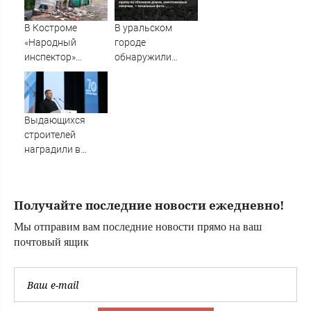
иностранных
источников -
В Костроме
В уральском
Новости на
«Народный
городе
Вести.ru
инспектор»
обнаружили
заставил навести
гигантскую
порядок у
свалку из
мусорных
обломков домов,
контейнеров
уничтоженных
Выдающихся
смерчем, —
строителей
печальные фото
наградили в
Пскове
Получайте последние новости ежедневно!
Мы отправим вам последние новости прямо на ваш
почтовый ящик