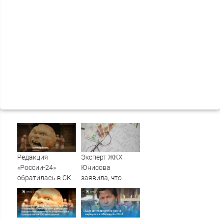
Редакция
Эксперт ЖКХ
«России-24»
Юнисова
обратилась в СКР
заявила, что
из-за травли
ремонт больше не
съемочной
будет котловым
группы «Колобка»