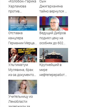
«Колобок» Гарика
Сын
Харламова
Джигарханяна
против
тайно вернулся в
«Человека-паука»:
Москву из США
В сети разгорелся
грандиозный
скандал — а
Отставка
Ведущий Дибров
картина уже
канцлера
поднял цену на
собрала почти
Германии Мерца:
особняк до 602
100 млн рублей
последние
млн рублей
новости на 7
августа 2026 и
прогнозы
Ультиматум
Крупнейший в
Мулявина, брак
мире
из-за документов
нефтепереработчик
и пиццерия во
нарастил закупки
Флориде: как
из России
сложилась
судьба солиста
Учительницу из
«Песняров»
Ленобласти
Анатолия
задержали за