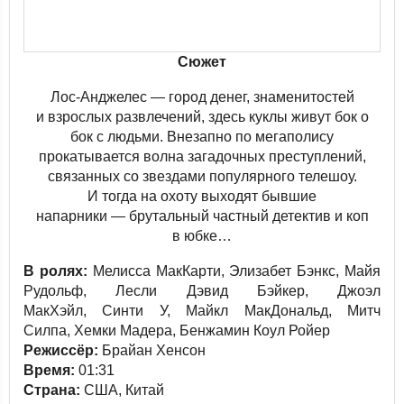
Сюжет
Лос-Анджелес — город денег, знаменитостей
и взрослых развлечений, здесь куклы живут бок о
бок с людьми. Внезапно по мегаполису
прокатывается волна загадочных преступлений,
связанных со звездами популярного телешоу.
И тогда на охоту выходят бывшие
напарники — брутальный частный детектив и коп
в юбке…
В ролях:
Мелисса МакКарти,
Элизабет Бэнкс,
Майя
Рудольф,
Лесли Дэвид Бэйкер,
Джоэл
МакХэйл,
Синти У,
Майкл МакДональд,
Митч
Силпа,
Хемки Мадера,
Бенжамин Коул Ройер
Режиссёр:
Брайан Хенсон
Время:
01:31
Страна:
США, Китай