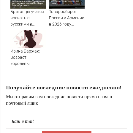
потребовали
ужесточить -
Британцы учатся
Товарооборот
Новости на
воевать с
России и Армении
Вести.ru
русскими в
в 2026 году
деревне.
сократился на
Тренировки идут
две трети
полным ходом
(The i Paper ,
Ирина Баржак:
Великобритания)
Возраст
королевы
Получайте последние новости ежедневно!
Мы отправим вам последние новости прямо на ваш
почтовый ящик