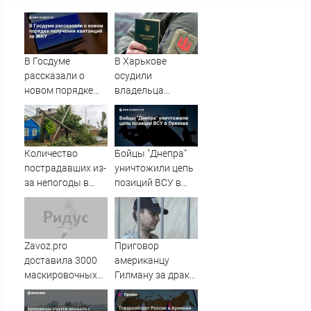
В Госдуме
В Харькове
рассказали о
осудили
новом порядке
владельца
получения
канала о засадах
квитанций за
ТЦК
ЖКУ
Количество
Бойцы "Днепра"
пострадавших из-
уничтожили цепь
за непогоды в
позиций ВСУ в
Ростове-на-Дону
Орехове
возросло до 28
Zavoz.pro
Приговор
доставила 3000
американцу
маскировочных
Гилману за драки
плащей «Морок»
в воронежском
для СВО
СИЗО