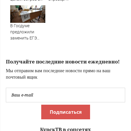
Тверские новости.
Карелии (ФОТО)
информацию о
Новости Твери.
сообщении от
Тверь ново
матери
В Госдуме
предложили
заменить ЕГЭ
государственной
итоговой
аттестацией
Получайте последние новости ежедневно!
07/08/2026 –
Новости
Мы отправим вам последние новости прямо на ваш
почтовый ящик
Подписаться
КурскТВ в соцсетях