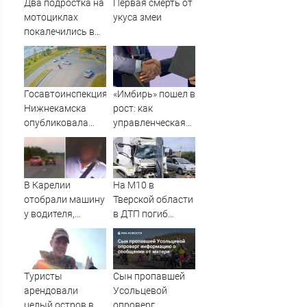
Два подростка на
Первая смерть от
мотоциклах
укуса змеи
покалечились в
Карелии (ФОТО)
Госавтоинспекция
«Имбирь» пошел в
Нижнекамска
рост: как
опубликовала
управленческая
видео жесткого
реформа
ДТП с участием
принесла
питбайкера
прибыль - АБН 24
07/08/2026 –
В Карелии
На М10 в
Новости
отобрали машину
Тверской области
у водителя,
в ДТП погиб
который петлял
водитель
на трассе
большегруза –
(ВИДЕО)
Новости Твери и
городов Тверской
Туристы
Сын пропавшей
области сегодня -
арендовали
Усольцевой
Afanasy.biz –
целый остров в
опроверг